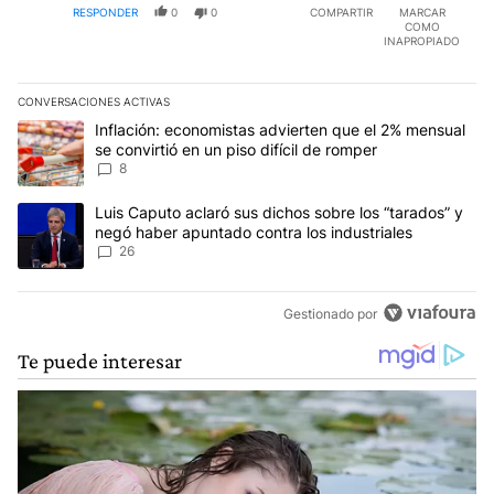
RESPONDER
0
0
COMPARTIR
MARCAR
COMO
INAPROPIADO
CONVERSACIONES ACTIVAS
Este listado muestra los artículos con más comentarios en los últim
Un artículo de tendencia con el título "Inflación: economistas advi
Inflación: economistas advierten que el 2% mensual
se convirtió en un piso difícil de romper
8
Un artículo de tendencia con el título "Luis Caputo aclaró sus dic
Luis Caputo aclaró sus dichos sobre los “tarados” y
negó haber apuntado contra los industriales
26
Gestionado por