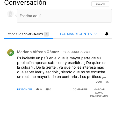
Conversación
SIGA ESTA CO
SEGUIR
LOS MÁS RECIENTES
TODOS LOS COMENTARIOS
3
Todos los comentarios
Comentario de Mariano Alfredo Gómez.
Mariano Alfredo Gómez
10 DE JUNIO DE 2025
MA
Es inviable un país en el que la mayor parte de su
población apenas sabe leer y escribir . ¿ De quien es
la culpa ? . De la gente , ya que no les interesa más
que saber leer y escribir , siendo que no se escucha
un reclamo mayoritario en contrario . Los políticos ,
que no lo dicen , o son muy ignorantes , o muy vivos .
Leer mas
EDITADO
RESPONDER
0
0
COMPARTIR
MARCAR
COMO
INAPROPIADO