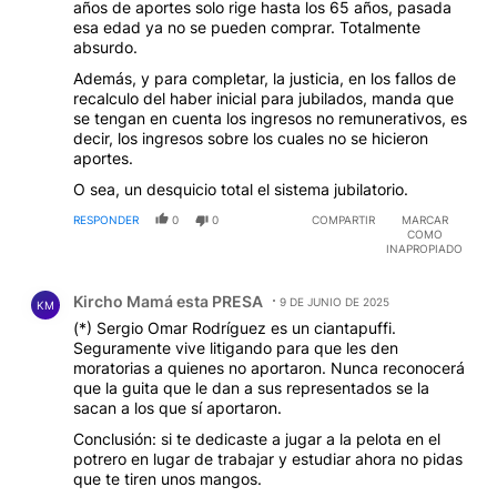
años de aportes solo rige hasta los 65 años, pasada
esa edad ya no se pueden comprar. Totalmente
absurdo.
Además, y para completar, la justicia, en los fallos de
recalculo del haber inicial para jubilados, manda que
se tengan en cuenta los ingresos no remunerativos, es
decir, los ingresos sobre los cuales no se hicieron
aportes.
O sea, un desquicio total el sistema jubilatorio.
RESPONDER
0
0
COMPARTIR
MARCAR
COMO
INAPROPIADO
Comentario de Kircho Mamá esta PRESA.
Kircho Mamá esta PRESA
9 DE JUNIO DE 2025
KM
(*) Sergio Omar Rodríguez es un ciantapuffi.
Seguramente vive litigando para que les den
moratorias a quienes no aportaron. Nunca reconocerá
que la guita que le dan a sus representados se la
sacan a los que sí aportaron.
Conclusión: si te dedicaste a jugar a la pelota en el
potrero en lugar de trabajar y estudiar ahora no pidas
que te tiren unos mangos.