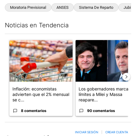
Moratoria Previsional
ANSES
Sistema De Reparto
Jubila
Noticias en Tendencia
Este listado muestra los artículos con más comentarios en los últim
Un artículo de tendencia con el título "Inflación: economistas a
Un artículo de tendencia con e
Inflación: economistas
Los gobernadores marcan
advierten que el 2% mensual
límites a Milei y Massa
se c...
reapare...
8 comentarios
90 comentarios
INICIAR SESIÓN
|
CREAR CUENTA