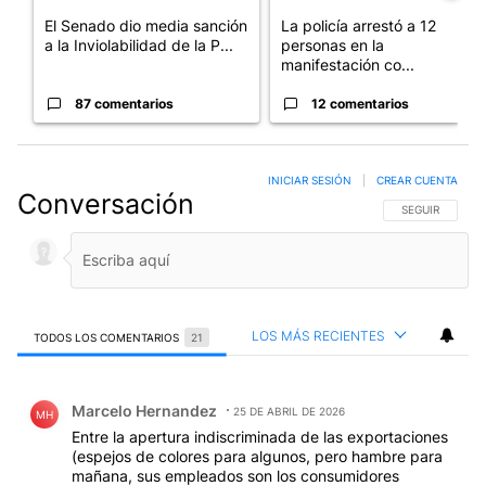
El Senado dio media sanción
La policía arrestó a 12
a la Inviolabilidad de la P...
personas en la
manifestación co...
87 comentarios
12 comentarios
INICIAR SESIÓN
|
CREAR CUENTA
Conversación
SIGA ESTA CO
SEGUIR
LOS MÁS RECIENTES
TODOS LOS COMENTARIOS
21
Todos los comentarios
Comentario de Marcelo Hernandez.
Marcelo Hernandez
25 DE ABRIL DE 2026
MH
Entre la apertura indiscriminada de las exportaciones
(espejos de colores para algunos, pero hambre para
mañana, sus empleados son los consumidores