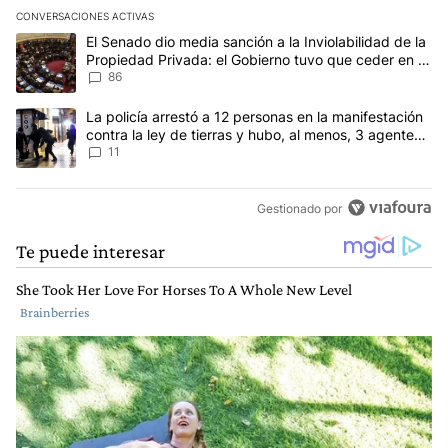
CONVERSACIONES ACTIVAS
Este listado muestra los artículos con más comentarios en los últim
Un artículo de tendencia con el título "El Senado dio media sanci
El Senado dio media sanción a la Inviolabilidad de la
Propiedad Privada: el Gobierno tuvo que ceder en la
Ley del Manejo del Fuego
86
Un artículo de tendencia con el título "La policía arrestó a 12 per
La policía arrestó a 12 personas en la manifestación
contra la ley de tierras y hubo, al menos, 3 agentes
heridos
11
Gestionado por