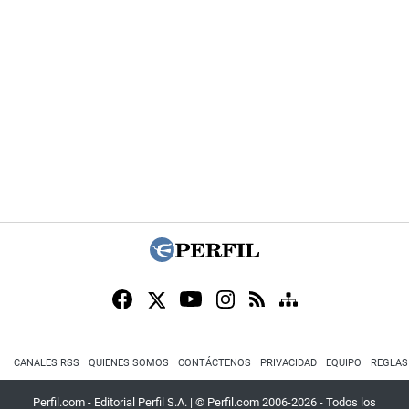
CANALES RSS
QUIENES SOMOS
CONTÁCTENOS
PRIVACIDAD
EQUIPO
REGLAS
Perfil.com - Editorial Perfil S.A.
| © Perfil.com 2006-2026 - Todos los