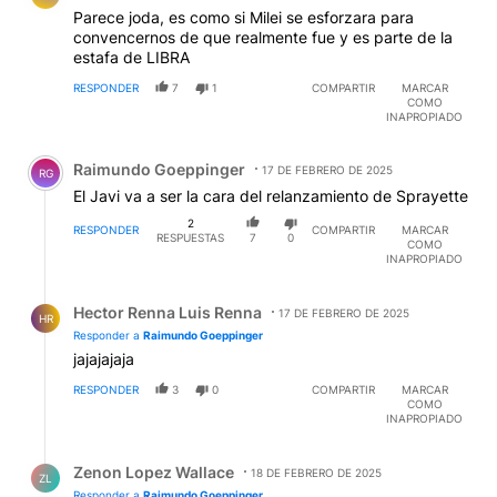
Parece joda, es como si Milei se esforzara para
convencernos de que realmente fue y es parte de la
estafa de LIBRA
RESPONDER
7
1
COMPARTIR
MARCAR
COMO
INAPROPIADO
Comentario de Raimundo Goeppinger.
Raimundo Goeppinger
17 DE FEBRERO DE 2025
RG
El Javi va a ser la cara del relanzamiento de Sprayette
2
RESPONDER
COMPARTIR
MARCAR
RESPUESTAS
7
0
COMO
INAPROPIADO
Respuesta de Hector Renna Luis Renna.
Hector Renna Luis Renna
17 DE FEBRERO DE 2025
HR
Responder a
Raimundo Goeppinger
jajajajaja
RESPONDER
3
0
COMPARTIR
MARCAR
COMO
INAPROPIADO
Respuesta de Zenon Lopez Wallace.
Zenon Lopez Wallace
18 DE FEBRERO DE 2025
ZL
Responder a
Raimundo Goeppinger