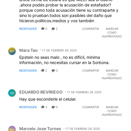
.ahora podés probar la acusación de estafador?
porque como toda acusación tiene su contraparte y
sino lo prueban.todos son pasibles del daño que
hicieron.politicos.medios y vos también
RESPONDER
0
2
COMPARTIR
MARCAR
COMO
INAPROPIADO
Comentario de Mara Tao.
Mara Tao
17 DE FEBRERO DE 2025
MT
Epstein no seas malo , no es difícil, minima
información, no necesitas cursar en la Sorbona.
RESPONDER
2
0
COMPARTIR
MARCAR
COMO
INAPROPIADO
Comentario de EDUARDO REVIRIEGO.
EDUARDO REVIRIEGO
17 DE FEBRERO DE 2025
ER
Hay que esconderle el celular.
RESPONDER
3
0
COMPARTIR
MARCAR
COMO
INAPROPIADO
Comentario de Marcelo Jose Turnes.
Marcelo Jose Turnes
17 DE FEBRERO DE 2025
MJ