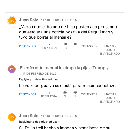
Comentario de Juan Solo.
Juan Solo
17 DE FEBRERO DE 2025
JS
¿Vieron que el boIudo de Lino posteó acá pensando
que esto era una noticia positiva del Psiquiátrico y
tuvo que borrar el mensaje?
2
RESPONDER
COMPARTIR
MARCAR
RESPUESTAS
6
0
COMO
INAPROPIADO
Respuesta de El enfermito mental le chupó la pija a Trum
El enfermito mental le chupó la pija a Trump y el zanaho
EE
17 DE FEBRERO DE 2025
Replying to deactivated user
Lo vi. El boliguaiyo solo está para recibir cachetazos.
1
RESPONDER
COMPARTIR
MARCAR
RESPUESTA
5
1
COMO
INAPROPIADO
Respuesta de Juan Solo.
Juan Solo
17 DE FEBRERO DE 2025
JS
Replying to deactivated user
Sí. Es un troll hecho a imagen y semejanza de su