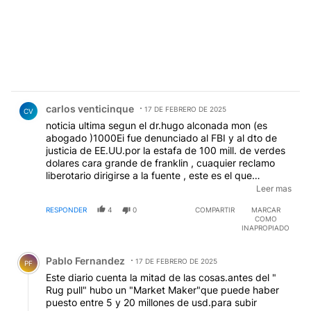
Comentario de carlos venticinque.
carlos venticinque
17 DE FEBRERO DE 2025
CV
noticia ultima segun el dr.hugo alconada mon (es
abogado )1000Ei fue denunciado al FBI y al dto de
justicia de EE.UU.por la estafa de 100 mill. de verdes
dolares cara grande de franklin , cuaquier reclamo
liberotario dirigirse a la fuente , este es el que
investigo junto a mariel fizpatrik los depositos ilegales
Leer mas
de los panama papers ,donde entre otros habia
RESPONDER
4
0
COMPARTIR
MARCAR
cuentas del valijero secretario fallecido de los k daniel
COMO
muñoz y tambien estaban la familia macri y los caputo
INAPROPIADO
,toto y el niki,el dr. alconada da numeros para
Comentario de Pablo Fernandez.
antender ,troll abstenerse ,la cadena de oracion en
Pablo Fernandez
favor del pres cindente esta suspendida.
17 DE FEBRERO DE 2025
PF
Este diario cuenta la mitad de las cosas.antes del "
Rug pull" hubo un "Market Maker"que puede haber
puesto entre 5 y 20 millones de usd.para subir