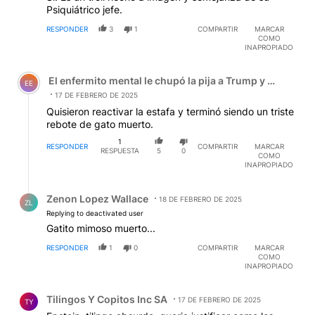
Psiquiátrico jefe.
RESPONDER
3
1
COMPARTIR
MARCAR
COMO
INAPROPIADO
Comentario de El enfermito mental le chupó la pija a Tru
El enfermito mental le chupó la pija a Trump y el zanaho
EE
17 DE FEBRERO DE 2025
Quisieron reactivar la estafa y terminó siendo un triste
rebote de gato muerto.
1
RESPONDER
COMPARTIR
MARCAR
RESPUESTA
5
0
COMO
INAPROPIADO
Respuesta de Zenon Lopez Wallace.
Zenon Lopez Wallace
18 DE FEBRERO DE 2025
ZL
Replying to deactivated user
Gatito mimoso muerto...
RESPONDER
1
0
COMPARTIR
MARCAR
COMO
INAPROPIADO
Comentario de Tilingos Y Copitos Inc SA.
Tilingos Y Copitos Inc SA
17 DE FEBRERO DE 2025
TY