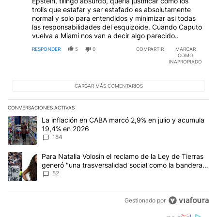
Epstein, tilingo absurdo, queria justificar como los
trolls que estafar y ser estafado es absolutamente
normal y solo para entendidos y minimizar asi todas
las responsabilidades del esquizoide. Cuando Caputo
vuelva a Miami nos van a decir algo parecido..
RESPONDER
5
0
COMPARTIR
MARCAR
COMO
INAPROPIADO
CARGAR MÁS COMENTARIOS
CONVERSACIONES ACTIVAS
Este listado muestra los artículos con más comentarios en los últim
Un artículo de tendencia con el título "La inflación en CABA mar
La inflación en CABA marcó 2,9% en julio y acumula
19,4% en 2026
184
Un artículo de tendencia con el título "Para Natalia Volosin el re
Para Natalia Volosin el reclamo de la Ley de Tierras
generó "una trasversalidad social como la bandera
de Malvinas"
52
Gestionado por