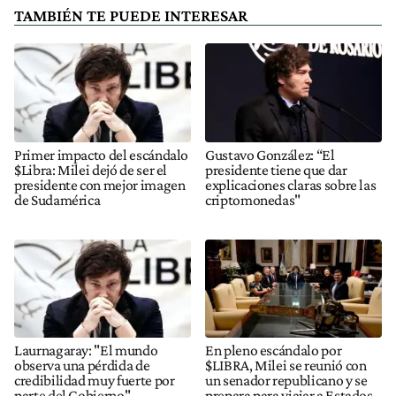
TAMBIÉN TE PUEDE INTERESAR
Primer impacto del escándalo
Gustavo González: “El
$Libra: Milei dejó de ser el
presidente tiene que dar
presidente con mejor imagen
explicaciones claras sobre las
de Sudamérica
criptomonedas"
Laurnagaray: "El mundo
En pleno escándalo por
observa una pérdida de
$LIBRA, Milei se reunió con
credibilidad muy fuerte por
un senador republicano y se
parte del Gobierno"
prepara para viajar a Estados