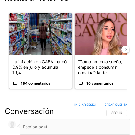
Este listado muestra los artículos con más comentarios en los últim
Un artículo de tendencia con el título "La inflación en CABA m
Un artículo de tendencia con e
La inflación en CABA marcó
“Como no tenía sueño,
2,9% en julio y acumula
empecé a consumir
19,4...
cocaína”: la de...
184 comentarios
16 comentarios
INICIAR SESIÓN
|
CREAR CUENTA
Conversación
SIGA ESTA CO
SEGUIR