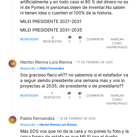
artificialmente y en todo caso el 80 % del dinero no es
ni de Pymes ni personas.dejen de inventar.No saben
ni tienen idea o cuenten el 100% de la historia.
MILEI PRESIDENTE 2027-2031
MILEI PRESIDENTE 2031-2035
2
RESPONDER
COMPARTIR
MARCAR
RESPUESTAS
0
2
COMO
INAPROPIADO
Respuesta de Hector Renna Luis Renna.
Hector Renna Luis Renna
17 DE FEBRERO DE 2025
HR
Responder a
Pablo Fernandez
Sos gracioso flaco eh?? no sabemos si el estafador va
a seguir siendo presidente una semana mas y vos lo
proyectas al 2035, de presidente o de presidiario??
1
RESPONDER
COMPARTIR
MARCAR
RESPUESTA
3
0
COMO
INAPROPIADO
Respuesta de Pablo Fernandez.
Pablo Fernandez
18 DE FEBRERO DE 2025
PF
Responder a
Hector Renna Luis Renna
Más SOS vos que no da la cara y no pones tu foto.y la
única forma de estafa es que MILEI sea el dueño