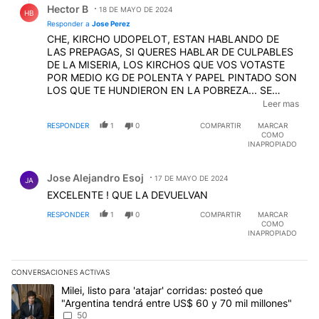
Hector B
18 DE MAYO DE 2024
HB
Responder a
Jose Perez
CHE, KIRCHO UDOPELOT, ESTAN HABLANDO DE
LAS PREPAGAS, SI QUERES HABLAR DE CULPABLES
DE LA MISERIA, LOS KIRCHOS QUE VOS VOTASTE
POR MEDIO KG DE POLENTA Y PAPEL PINTADO SON
LOS QUE TE HUNDIERON EN LA POBREZA... SE
AFANARON UN PBI MIENTRAS VOS TE BABEABAS
Leer mas
APLAUDIENDO LA LIMOSNITA MISERA QUE TE
RESPONDER
1
0
COMPARTIR
MARCAR
DIERON, MARMOTA
COMO
INAPROPIADO
Comentario de Jose Alejandro Esoj.
Jose Alejandro Esoj
17 DE MAYO DE 2024
JA
EXCELENTE ! QUE LA DEVUELVAN
RESPONDER
1
0
COMPARTIR
MARCAR
COMO
INAPROPIADO
CONVERSACIONES ACTIVAS
Este listado muestra los artículos con más comentarios en los últim
Un artículo de tendencia con el título "Milei, listo para 'atajar' 
Milei, listo para 'atajar' corridas: posteó que
"Argentina tendrá entre US$ 60 y 70 mil millones"
50