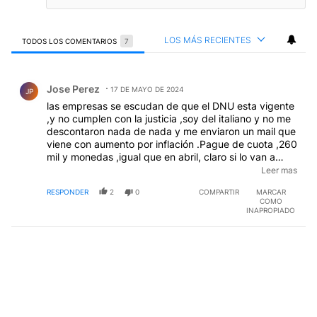
LOS MÁS RECIENTES
TODOS LOS COMENTARIOS
7
Todos los comentarios
Comentario de Jose Perez.
Jose Perez
17 DE MAYO DE 2024
JP
las empresas se escudan de que el DNU esta vigente
,y no cumplen con la justicia ,soy del italiano y no me
descontaron nada de nada y me enviaron un mail que
viene con aumento por inflación .Pague de cuota ,260
mil y monedas ,igual que en abril, claro si lo van a
devolver a los premios ,prefieren tenerlo ellas que el
Leer mas
asociado ,y los turnos son de mas de 5 meses ,un
RESPONDER
2
0
COMPARTIR
MARCAR
robo sin guantes
COMO
INAPROPIADO