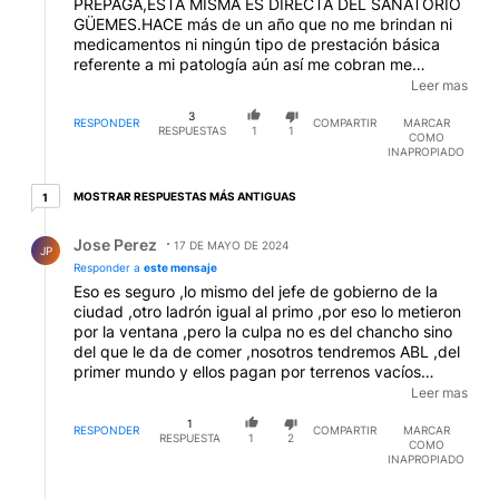
PREPAGA,ESTA MISMA ES DIRECTA DEL SANATORIO
GÜEMES.HACE más de un año que no me brindan ni
medicamentos ni ningún tipo de prestación básica
referente a mi patología aún así me cobran me
aumentan y la superintendencia no hace
Leer mas
absolutamente nada nadie escucha nadie regula
3
nadie hace cumplir las leyes los periodistas se
RESPONDER
COMPARTIR
MARCAR
RESPUESTAS
1
1
COMO
preocupan por la cantidad de perros que tiene el
INAPROPIADO
señor presidente la fiscalías no toman las denuncias.
El pasado 23 de diciembre tuve el quinto intento
1 respuesta más antiguas
MOSTRAR RESPUESTAS MÁS ANTIGUAS
1
autolítico Por lo cual estuve internada en una clínica
psiquiátrica por culpa de esta misma prepaga por no
Respuesta de Jose Perez.
Jose Perez
haberme asistido y haberme cortado la medicación
17 DE MAYO DE 2024
JP
que tomo desde el 2008 y no haberme dado ni
Responder a
este mensaje
siquiera ni psicólogo a mi patología de base se le
Eso es seguro ,lo mismo del jefe de gobierno de la
sumaron otras patologías y terminé atentando contra
ciudad ,otro ladrón igual al primo ,por eso lo metieron
mi vida por quinta vez Y a quién le importa a la a los
por la ventana ,pero la culpa no es del chancho sino
fiscales a los periodistas a la superintendencia al
del que le da de comer ,nosotros tendremos ABL ,del
señor presidente que le escribí nunca me contestó a
primer mundo y ellos pagan por terrenos vacíos
la señora villarruel que también le escribí me dijo que
,votaron lo mismo en vez del cambio ? bueno ahora
Leer mas
ella no podía hacer nada no tengo ningún tipo de
por desgracias la vamos a pagar todos ,cemento y
derecho pero tengo todas las obligaciones habidas y
1
diezmo ,de eso viven estos Macri
RESPONDER
COMPARTIR
MARCAR
RESPUESTA
1
2
por haber.
COMO
INAPROPIADO
Respuesta de Hector B.