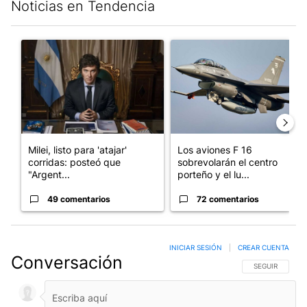
Noticias en Tendencia
Este listado muestra los artículos con más comentarios en los últim
Un artículo de tendencia con el título "Milei, listo para 'atajar
Un artículo de tendencia con e
Milei, listo para 'atajar'
Los aviones F 16
corridas: posteó que
sobrevolarán el centro
"Argent...
porteño y el lu...
49 comentarios
72 comentarios
INICIAR SESIÓN
|
CREAR CUENTA
Conversación
SIGA ESTA CO
SEGUIR