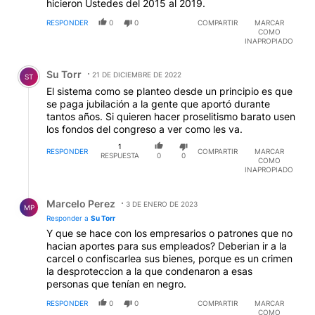
hicieron Ustedes del 2015 al 2019.
RESPONDER
0
0
COMPARTIR
MARCAR
COMO
INAPROPIADO
Comentario de Su Torr.
Su Torr
21 DE DICIEMBRE DE 2022
ST
El sistema como se planteo desde un principio es que
se paga jubilación a la gente que aportó durante
tantos años. Si quieren hacer proselitismo barato usen
los fondos del congreso a ver como les va.
1
RESPONDER
COMPARTIR
MARCAR
RESPUESTA
0
0
COMO
INAPROPIADO
Respuesta de Marcelo Perez.
Marcelo Perez
3 DE ENERO DE 2023
MP
Responder a
Su Torr
Y que se hace con los empresarios o patrones que no
hacian aportes para sus empleados? Deberian ir a la
carcel o confiscarlea sus bienes, porque es un crimen
la desproteccion a la que condenaron a esas
personas que tenían en negro.
RESPONDER
0
0
COMPARTIR
MARCAR
COMO