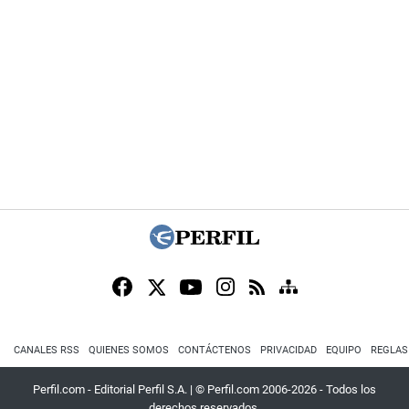
CANALES RSS
QUIENES SOMOS
CONTÁCTENOS
PRIVACIDAD
EQUIPO
REGLAS
Perfil.com - Editorial Perfil S.A.
| © Perfil.com 2006-2026 - Todos los
derechos reservados.