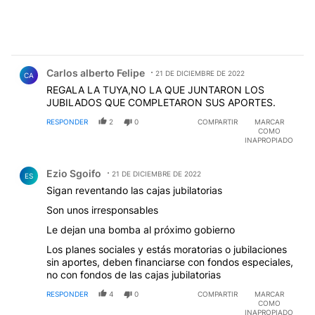
Comentario de Carlos alberto Felipe.
Carlos alberto Felipe
21 DE DICIEMBRE DE 2022
CA
REGALA LA TUYA,NO LA QUE JUNTARON LOS
JUBILADOS QUE COMPLETARON SUS APORTES.
RESPONDER
2
0
COMPARTIR
MARCAR
COMO
INAPROPIADO
Comentario de Ezio Sgoifo.
Ezio Sgoifo
21 DE DICIEMBRE DE 2022
ES
Sigan reventando las cajas jubilatorias
Son unos irresponsables
Le dejan una bomba al próximo gobierno
Los planes sociales y estás moratorias o jubilaciones
sin aportes, deben financiarse con fondos especiales,
no con fondos de las cajas jubilatorias
RESPONDER
4
0
COMPARTIR
MARCAR
COMO
INAPROPIADO