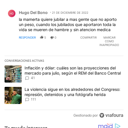
Comentario de Hugo Del Bono.
Hugo Del Bono
21 DE DICIEMBRE DE 2022
HD
la mamerta quiere jubilar a mas gente que no aporto
un peso, cuando los jubilados que aportaron toda la
vida se mueren de hambre y sin atencion medica
RESPONDER
5
0
COMPARTIR
MARCAR
COMO
INAPROPIADO
CONVERSACIONES ACTIVAS
Este listado muestra los artículos con más comentarios en los últim
Un artículo de tendencia con el título "Inflación y dólar: cuáles 
Inflación y dólar: cuáles son las proyecciones del
mercado para julio, según el REM del Banco Central
41
Un artículo de tendencia con el título "La violencia sigue en los 
La violencia sigue en los alrededores del Congreso:
represión, detenidos y una fotógrafa herida
111
Gestionado por