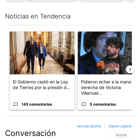
Noticias en Tendencia
Este listado muestra los artículos con más comentarios en los últim
Un artículo de tendencia con el título "El Gobierno cedió en la
Un artículo de tendencia con e
El Gobierno cedió en la Ley
Pidieron echar a la mano
de Tierras por la presión d...
derecha de Victoria
Villarruel...
143 comentarios
5 comentarios
INICIAR SESIÓN
|
CREAR CUENTA
Conversación
SIGA ESTA CO
SEGUIR