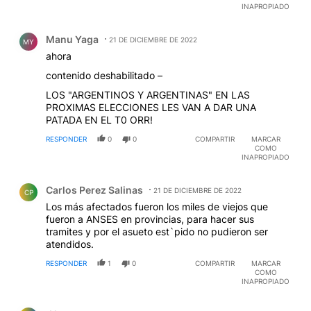
INAPROPIADO
Comentario de Manu Yaga.
Manu Yaga
21 DE DICIEMBRE DE 2022
MY
ahora
contenido deshabilitado –
LOS "ARGENTINOS Y ARGENTINAS" EN LAS
PROXIMAS ELECCIONES LES VAN A DAR UNA
PATADA EN EL T0 ORR!
RESPONDER
0
0
COMPARTIR
MARCAR
COMO
INAPROPIADO
Comentario de Carlos Perez Salinas.
Carlos Perez Salinas
21 DE DICIEMBRE DE 2022
CP
Los más afectados fueron los miles de viejos que
fueron a ANSES en provincias, para hacer sus
tramites y por el asueto est`pido no pudieron ser
atendidos.
RESPONDER
1
0
COMPARTIR
MARCAR
COMO
INAPROPIADO
Comentario de d lor.