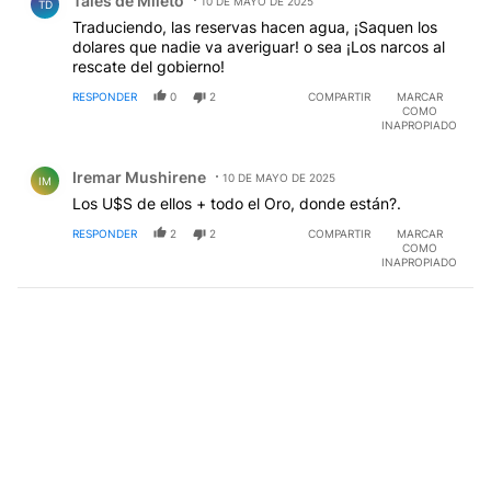
Tales de Mileto
10 DE MAYO DE 2025
TD
Traduciendo, las reservas hacen agua, ¡Saquen los
dolares que nadie va averiguar! o sea ¡Los narcos al
rescate del gobierno!
RESPONDER
0
2
COMPARTIR
MARCAR
COMO
INAPROPIADO
Comentario de Iremar Mushirene.
Iremar Mushirene
10 DE MAYO DE 2025
IM
Los U$S de ellos + todo el Oro, donde están?.
RESPONDER
2
2
COMPARTIR
MARCAR
COMO
INAPROPIADO