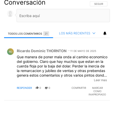
Conversación
SIGA ESTA CO
SEGUIR
LOS MÁS RECIENTES
TODOS LOS COMENTARIOS
21
Todos los comentarios
Comentario de Ricardo Dominic THORNTON.
Ricardo Dominic THORNTON
11 DE MAYO DE 2025
RD
Que manera de poner mala onda al camino economico
del gobierno. Claro que hay muchos que estan en la
cuerda floja por la baja del dolar. Perder la inercia de
la remarcacion y jubileo de ventas y otras prebendas
genera estos comentarios y otros varios pintos donde
la prensa participa activamente salvo excepciones
Leer mas
...Si es hora que el gobierno baje algún impuesto
RESPONDER
0
0
COMPARTIR
MARCAR
como señal...empecemos por el impuesto al cheque.
COMO
INAPROPIADO