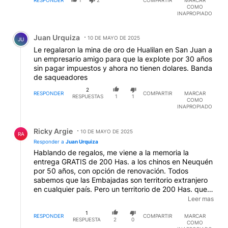
RESPONDER
1
2
COMPARTIR
MARCAR
COMO
INAPROPIADO
Comentario de Juan Urquiza.
Juan Urquiza
10 DE MAYO DE 2025
JU
Le regalaron la mina de oro de Hualilan en San Juan a
un empresario amigo para que la explote por 30 años
sin pagar impuestos y ahora no tienen dolares. Banda
de saqueadores
2
RESPONDER
COMPARTIR
MARCAR
RESPUESTAS
1
1
COMO
INAPROPIADO
Respuesta de Ricky Argie.
Ricky Argie
10 DE MAYO DE 2025
RA
Responder a
Juan Urquiza
Hablando de regalos, me viene a la memoria la
entrega GRATIS de 200 Has. a los chinos en Neuquén
por 50 años, con opción de renovación. Todos
sabemos que las Embajadas son territorio extranjero
en cualquier país. Pero un territorio de 200 Has. que
no sería del país donde está asentada cualquier
Leer mas
embajada me parece mucho. Ahhhhh, pero la PATRIA
1
NO SE VENDE
RESPONDER
COMPARTIR
MARCAR
RESPUESTA
2
0
COMO