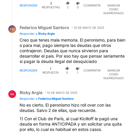
2
RESPONDER
COMPARTIR
MARCAR
RESPUESTAS
2
0
COMO
INAPROPIADO
Respuesta de Federico Miguel Santoro.
Federico Miguel Santoro
10 DE MAYO DE 2025
FM
Responder a
Ricky Argie
Creo que tenes mala memoria. El peronismo, para bien
o para mal, pago siempre las deudas que otros
contrajeron. Deudas que nunca sirvieron para
desarrollar el pais. Por eso hay que pensar seriamente
si pagar la deuda ilegal del desquiciado
1
RESPONDER
COMPARTIR
MARCAR
RESPUESTA
0
1
COMO
INAPROPIADO
Respuesta de Ricky Argie.
Ricky Argie
10 DE MAYO DE 2025
RA
Responder a
Federico Miguel Santoro
No es cierto. El peronismo hizo roll over con las
deudas. Salvo 2 de ellas, que recuerde.
1) Con el Club de París, al cual Kicilloff le pagó una
deuda en forma ANTICIPADA y sin solicitar una quita
por ello, lo cual es habitual en estos casos.