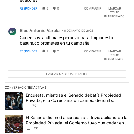
evasores
RESPONDER
5
0
COMPARTIR
MARCAR
COMO
INAPROPIADO
Comentario de Blas Antonio Varela.
Blas Antonio Varela
9 DE MAYO DE 2025
BA
Cúneo sos la última esperanza para limpiar esta
basura.co prometes en tu campaña.
RESPONDER
2
2
COMPARTIR
MARCAR
COMO
INAPROPIADO
CARGAR MÁS COMENTARIOS
CONVERSACIONES ACTIVAS
Este listado muestra los artículos con más comentarios en los últim
Un artículo de tendencia con el título "Encuesta, mientras el Se
Encuesta, mientras el Senado debatía Propiedad
Privada, el 57% reclama un cambio de rumbo
70
Un artículo de tendencia con el título "El Senado dio media sanci
El Senado dio media sanción a la Inviolabilidad de la
Propiedad Privada: el Gobierno tuvo que ceder en la
Ley del Manejo del Fuego
156