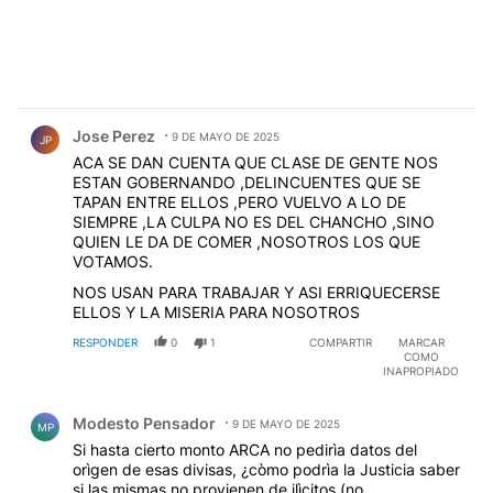
Comentario de Jose Perez.
Jose Perez
9 DE MAYO DE 2025
JP
ACA SE DAN CUENTA QUE CLASE DE GENTE NOS
ESTAN GOBERNANDO ,DELINCUENTES QUE SE
TAPAN ENTRE ELLOS ,PERO VUELVO A LO DE
SIEMPRE ,LA CULPA NO ES DEL CHANCHO ,SINO
QUIEN LE DA DE COMER ,NOSOTROS LOS QUE
VOTAMOS.
NOS USAN PARA TRABAJAR Y ASI ERRIQUECERSE
ELLOS Y LA MISERIA PARA NOSOTROS
RESPONDER
0
1
COMPARTIR
MARCAR
COMO
INAPROPIADO
Comentario de Modesto Pensador.
Modesto Pensador
9 DE MAYO DE 2025
MP
Si hasta cierto monto ARCA no pedirìa datos del
orìgen de esas divisas, ¿còmo podrìa la Justicia saber
si las mismas no provienen de ilìcitos (no