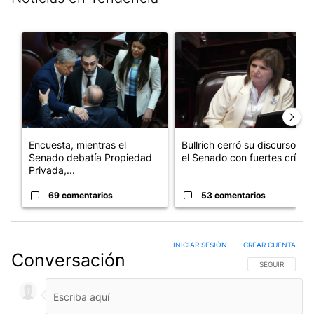
Este listado muestra los artículos con más comentarios en los últim
Un artículo de tendencia con el título "Encuesta, mientras el
Un artículo de tendencia con el
Encuesta, mientras el
Bullrich cerró su discurso en
Senado debatía Propiedad
el Senado con fuertes crí...
Privada,...
69 comentarios
53 comentarios
INICIAR SESIÓN
|
CREAR CUENTA
Conversación
SIGA ESTA CO
SEGUIR