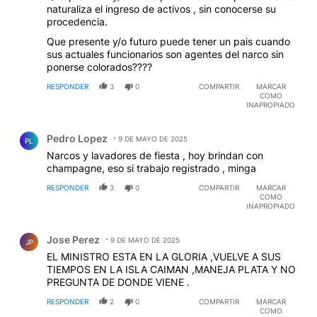
naturaliza el ingreso de activos , sin conocerse su
procedencia.
Que presente y/o futuro puede tener un pais cuando
sus actuales funcionarios son agentes del narco sin
ponerse colorados????
RESPONDER
3
0
COMPARTIR
MARCAR
COMO
INAPROPIADO
Comentario de Pedro Lopez.
Pedro Lopez
9 DE MAYO DE 2025
PL
Narcos y lavadores de fiesta , hoy brindan con
champagne, eso si trabajo registrado , minga
RESPONDER
3
0
COMPARTIR
MARCAR
COMO
INAPROPIADO
Comentario de Jose Perez.
Jose Perez
9 DE MAYO DE 2025
JP
EL MINISTRO ESTA EN LA GLORIA ,VUELVE A SUS
TIEMPOS EN LA ISLA CAIMAN ,MANEJA PLATA Y NO
PREGUNTA DE DONDE VIENE .
RESPONDER
2
0
COMPARTIR
MARCAR
COMO