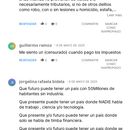
necesariamente tributarios, si no de otros delitos
como robo, con o sin lesiones u homicidio, estafa,
narcotrafico etc.). ¿Cualquier "dolar" podrìa ser
Leer mas
moneda "legal" de cambio?....Que reponda alguien
RESPONDER
0
0
COMPARTIR
MARCAR
que sepa en serio, sin chicanas de campaña troll, por
COMO
favor.
INAPROPIADO
Comentario de guillermo ramos.
guillermo ramos
9 DE MAYO DE 2025
GR
Me siento un (censurado) cuando pago los impuestos
RESPONDER
0
0
COMPARTIR
MARCAR
COMO
INAPROPIADO
Comentario de jorgelina rafaela bidela.
jorgelina rafaela bidela
9 DE MAYO DE 2025
JR
Que futuro puede tener un pais con 50Millones de
habitantes sin industria.
Que presente puede tener un pais donde NADIE habla
de trabajo , ciencia y/o tecnologia.
Que presente y/o futuro puede tener un pais donde
solo se habla de timba financiera.
Que presente y/o futuro puede tener un pais donde se