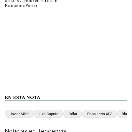
de Luis Caputo en el Latam
Economic Forum
EN ESTA NOTA
Javier Milei
Luis Caputo
Dólar
Papa León XIV
Blanq
Noticias en Tendencia