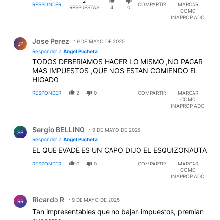
2
RESPONDER
COMPARTIR
MARCAR
RESPUESTAS
4
0
COMO
INAPROPIADO
Respuesta de Jose Perez.
Jose Perez
9 DE MAYO DE 2025
JP
Responder a
Angel Pucheta
TODOS DEBERIAMOS HACER LO MISMO ,NO PAGAR
MAS IMPUESTOS ,QUE NOS ESTAN COMIENDO EL
HIGADO
RESPONDER
2
0
COMPARTIR
MARCAR
COMO
INAPROPIADO
Respuesta de Sergio BELLINO.
Sergio BELLINO
9 DE MAYO DE 2025
SB
Responder a
Angel Pucheta
EL QUE EVADE ES UN CAPO DIJO EL ESQUIZONAUTA
RESPONDER
0
0
COMPARTIR
MARCAR
COMO
INAPROPIADO
Comentario de Ricardo R.
Ricardo R
9 DE MAYO DE 2025
RR
Tan impresentables que no bajan impuestos, premian