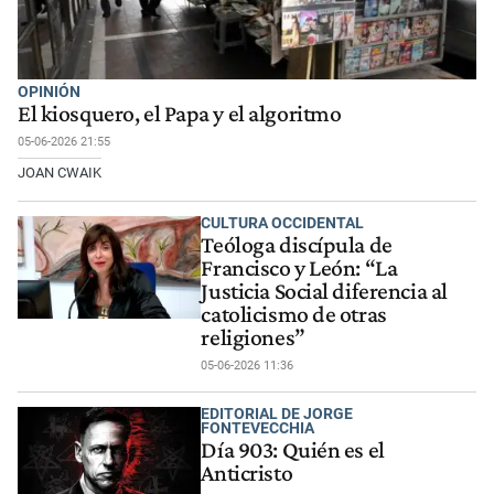
OPINIÓN
El kiosquero, el Papa y el algoritmo
05-06-2026 21:55
JOAN CWAIK
CULTURA OCCIDENTAL
Teóloga discípula de
Francisco y León: “La
Justicia Social diferencia al
catolicismo de otras
religiones”
05-06-2026 11:36
EDITORIAL DE JORGE
FONTEVECCHIA
Día 903: Quién es el
Anticristo