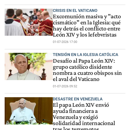
CRISIS EN EL VATICANO
Excomunión masiva y "acto
cismático" en la Iglesia: qué
hay detrás el conflicto entre
León XIV y los lefebvristas
01-07-2026 17:00
TENSIÓN EN LA IGLESIA CATÓLICA
Desafío al Papa León XIV:
grupo católico disidente
nombra a cuatro obispos sin
el aval del Vaticano
01-07-2026 09:52
DESASTRE EN VENEZUELA
El papa León XIV envió
ayuda financiera a
Venezuela y exigió
solidaridad internacional
tras los terremotos