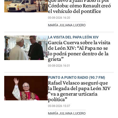
que llevó a Juan Pablo II por
Córdoba: cómo Renault creó
el vehículo del pontífice
05-08-2026 16:20
MARÍA JULIANA LUCERO
LA VISITA DEL PAPA LEÓN XIV
García Cuerva sobre la visita
de León XIV: “Al Papa no se
lo podrá poner dentro de la
grieta”
05-08-2026 16:01
PUNTO A PUNTO RADIO (90.7 FM)
Rafael Velasco aseguró que
la llegada del papa León XIV
"va a generar urticaria
política"
05-08-2026 15:07
MARÍA JULIANA LUCERO