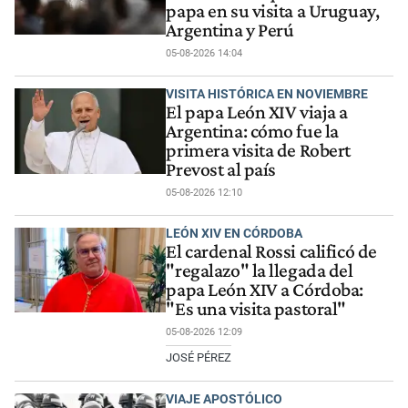
papa en su visita a Uruguay,
Argentina y Perú
05-08-2026 14:04
VISITA HISTÓRICA EN NOVIEMBRE
El papa León XIV viaja a
Argentina: cómo fue la
primera visita de Robert
Prevost al país
05-08-2026 12:10
LEÓN XIV EN CÓRDOBA
El cardenal Rossi calificó de
"regalazo" la llegada del
papa León XIV a Córdoba:
"Es una visita pastoral"
05-08-2026 12:09
JOSÉ PÉREZ
VIAJE APOSTÓLICO