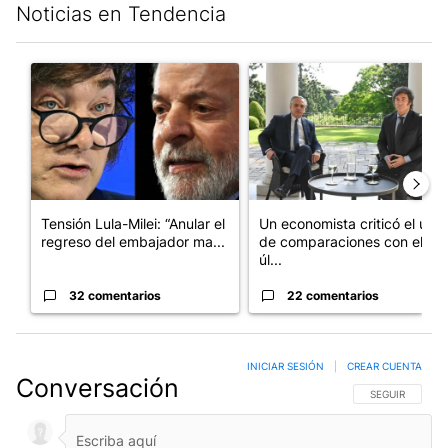
Noticias en Tendencia
Este listado muestra los artículos con más comentarios en los últim
Un artículo de tendencia con el título "Tensión Lula-Milei: “A
Un artículo de tendencia con 
Tensión Lula-Milei: “Anular el
Un economista criticó el uso
regreso del embajador ma...
de comparaciones con el
úl...
32 comentarios
22 comentarios
INICIAR SESIÓN
|
CREAR CUENTA
Conversación
SIGA ESTA CO
SEGUIR