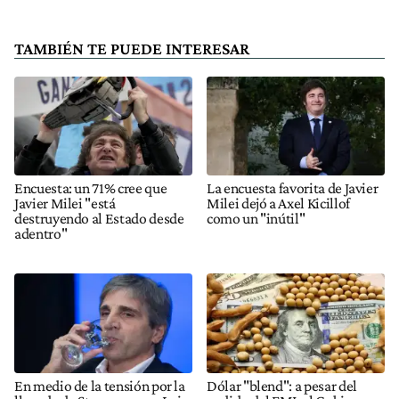
TAMBIÉN TE PUEDE INTERESAR
Encuesta: un 71% cree que
La encuesta favorita de Javier
Javier Milei "está
Milei dejó a Axel Kicillof
destruyendo al Estado desde
como un "inútil"
adentro"
En medio de la tensión por la
Dólar "blend": a pesar del