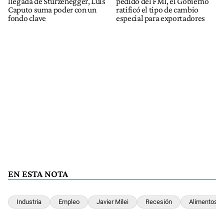
llegada de Sturzenegger, Luis
pedido del FMI, el Gobierno
Caputo suma poder con un
ratificó el tipo de cambio
fondo clave
especial para exportadores
EN ESTA NOTA
Industria
Empleo
Javier Milei
Recesión
Alimentos Y