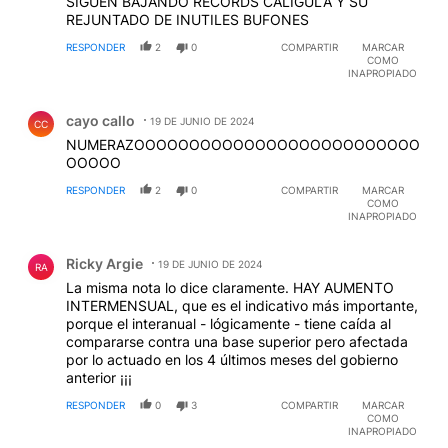
SIGUEN BAJANDO RECORDS CALIGULA Y SU
REJUNTADO DE INUTILES BUFONES
RESPONDER
2
0
COMPARTIR
MARCAR
COMO
INAPROPIADO
Comentario de cayo callo.
cayo callo
19 DE JUNIO DE 2024
CC
NUMERAZOOOOOOOOOOOOOOOOOOOOOOOOOO
OOOOO
RESPONDER
2
0
COMPARTIR
MARCAR
COMO
INAPROPIADO
Comentario de Ricky Argie.
Ricky Argie
19 DE JUNIO DE 2024
RA
La misma nota lo dice claramente. HAY AUMENTO
INTERMENSUAL, que es el indicativo más importante,
porque el interanual - lógicamente - tiene caída al
compararse contra una base superior pero afectada
por lo actuado en los 4 últimos meses del gobierno
anterior ¡¡¡
RESPONDER
0
3
COMPARTIR
MARCAR
COMO
INAPROPIADO