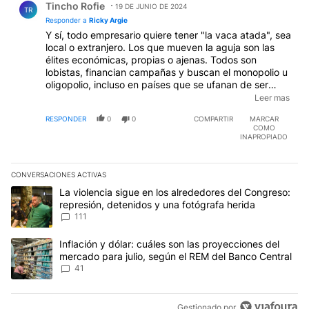
Tincho Rofie
19 DE JUNIO DE 2024
TR
Responder a
Ricky Argie
Y sí, todo empresario quiere tener "la vaca atada", sea
local o extranjero. Los que mueven la aguja son las
élites económicas, propias o ajenas. Todos son
lobistas, financian campañas y buscan el monopolio u
oligopolio, incluso en países que se ufanan de ser
mecas de libertad. Por eso no estoy convencido de
Leer mas
una economía en "V" sino a mediano plazo en "L"
RESPONDER
0
0
COMPARTIR
MARCAR
sabiendo que el mayor empleador son las PyMES, que
COMO
no están acostumbradas a organizarse por propia
INAPROPIADO
cuenta en cadenas de productivas para que los
productos de unas sean los insumos de las otras en
vez de depender de los dólares para importar de los
CONVERSACIONES ACTIVAS
agricultores, lo cual es tan "anormal" como vivir del
Este listado muestra los artículos con más comentarios en los últim
Un artículo de tendencia con el título "La violencia sigue en los 
La violencia sigue en los alrededores del Congreso:
asistencialismo (siendo la pretensión el "normalizar" al
represión, detenidos y una fotógrafa herida
país).
EDITADO
111
Un artículo de tendencia con el título "Inflación y dólar: cuáles 
Inflación y dólar: cuáles son las proyecciones del
mercado para julio, según el REM del Banco Central
41
Gestionado por