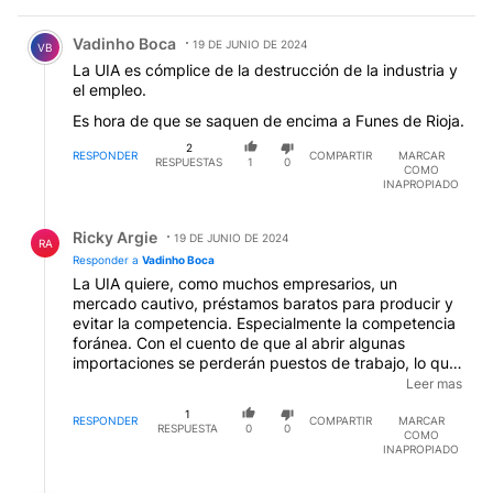
Comentario de Vadinho Boca.
Vadinho Boca
19 DE JUNIO DE 2024
VB
La UIA es cómplice de la destrucción de la industria y
el empleo.
Es hora de que se saquen de encima a Funes de Rioja.
2
RESPONDER
COMPARTIR
MARCAR
RESPUESTAS
1
0
COMO
INAPROPIADO
Respuesta de Ricky Argie.
Ricky Argie
19 DE JUNIO DE 2024
RA
Responder a
Vadinho Boca
La UIA quiere, como muchos empresarios, un
mercado cautivo, préstamos baratos para producir y
evitar la competencia. Especialmente la competencia
foránea. Con el cuento de que al abrir algunas
importaciones se perderán puestos de trabajo, lo que
hacen es perjudicar a 43.000.000 de compradores. Y
Leer mas
quieren seguir así por un tiempito. Bahhhhh, de por
1
vida, digamos ¡¡¡¡
RESPONDER
COMPARTIR
MARCAR
RESPUESTA
0
0
COMO
INAPROPIADO
Respuesta de Tincho Rofie.