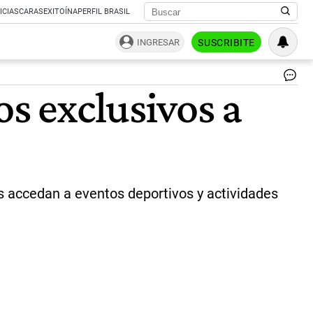
ICIAS
CARAS
EXITOÍNA
PERFIL BRASIL
INGRESAR
SUSCRIBITE
PA
os exclusivos a
|
Ce
Per
s accedan a eventos deportivos y actividades