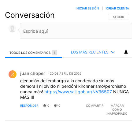
INICIAR SESIÓN
|
CREAR CUENTA
Conversación
SIGA ESTA CO
SEGUIR
LOS MÁS RECIENTES
TODOS LOS COMENTARIOS
1
Todos los comentarios
Comentario de juan choper.
juan choper
20 DE ABRIL DE 2026
JC
ejecución del embargo a la condenada sin más
demora!! ni olvido ni perdón! kirchnerismo/peronismo
nunca más!
https://www.saij.gob.ar/NV36507
NUNCA
MÁS!!!!
RESPONDER
0
0
COMPARTIR
MARCAR
COMO
INAPROPIADO