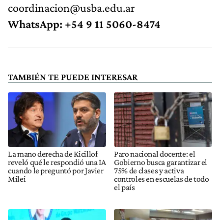
coordinacion@usba.edu.ar
WhatsApp:
+54 9 11 5060-8474
TAMBIÉN TE PUEDE INTERESAR
La mano derecha de Kicillof
Paro nacional docente: el
reveló qué le respondió una IA
Gobierno busca garantizar el
cuando le preguntó por Javier
75% de clases y activa
Milei
controles en escuelas de todo
el país