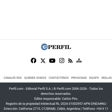
CANALES RSS
QUIENES SOMOS
CONTÁCTENOS
PRIVACIDAD
EQUIPO
REGLAS
Perfil.com - Editorial Perfil S.A.
| © Perfil.com 2006-2026 - Todos los
derechos reservados.
Editor responsable: Carlos Piro.
Registro de la propiedad intelectual RL-2024-31002957-APN-DNDA#MJ
Dirección:
California 2715
,
C1289ABI
,
CABA, Argentina
| Teléfono:
+54 9 11