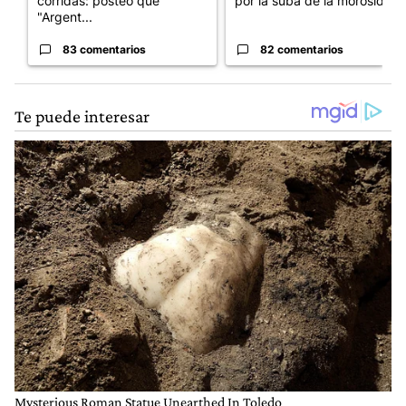
corridas: posteó que
por la suba de la morosida...
"Argent...
83 comentarios
82 comentarios