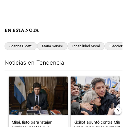
EN ESTA NOTA
Joanna Picetti
María Servini
Inhabilidad Moral
Elecciones
Noticias en Tendencia
Este listado muestra los artículos con más comentarios en los últim
Un artículo de tendencia con el título "Milei, listo para 'atajar
Un artículo de tendencia con el
Milei, listo para 'atajar'
Kicillof apuntó contra Milei