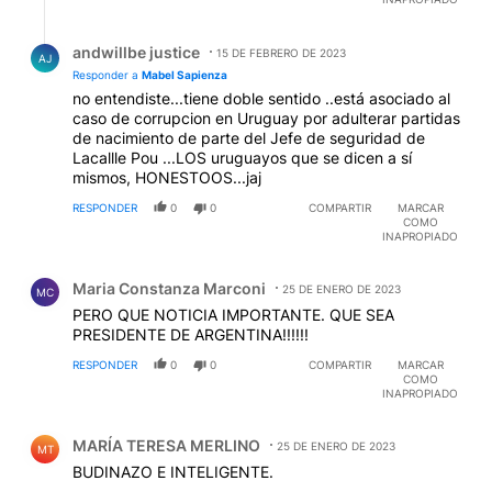
Respuesta de andwillbe justice.
andwillbe justice
15 DE FEBRERO DE 2023
AJ
Responder a
Mabel Sapienza
no entendiste...tiene doble sentido ..está asociado al
caso de corrupcion en Uruguay por adulterar partidas
de nacimiento de parte del Jefe de seguridad de
Lacallle Pou ...LOS uruguayos que se dicen a sí
mismos, HONESTOOS...jaj
RESPONDER
0
0
COMPARTIR
MARCAR
COMO
INAPROPIADO
Comentario de Maria Constanza Marconi.
Maria Constanza Marconi
25 DE ENERO DE 2023
MC
PERO QUE NOTICIA IMPORTANTE. QUE SEA
PRESIDENTE DE ARGENTINA!!!!!!
RESPONDER
0
0
COMPARTIR
MARCAR
COMO
INAPROPIADO
Comentario de MARÍA TERESA MERLINO.
MARÍA TERESA MERLINO
25 DE ENERO DE 2023
MT
BUDINAZO E INTELIGENTE.