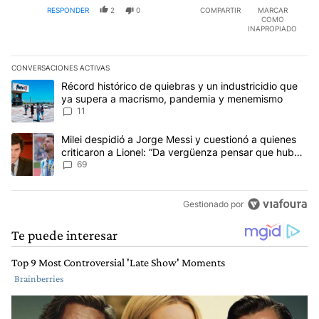
RESPONDER
2
0
COMPARTIR
MARCAR
COMO
INAPROPIADO
CONVERSACIONES ACTIVAS
Este listado muestra los artículos con más comentarios en los últim
Un artículo de tendencia con el título "Récord histórico de quie
Récord histórico de quiebras y un industricidio que
ya supera a macrismo, pandemia y menemismo
11
Un artículo de tendencia con el título "Milei despidió a Jorge Mes
Milei despidió a Jorge Messi y cuestionó a quienes
criticaron a Lionel: “Da vergüenza pensar que hubo
anti-Messi”
69
Gestionado por