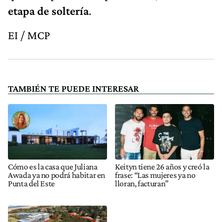
etapa de soltería
.
EI / MCP
TAMBIÉN TE PUEDE INTERESAR
Cómo es la casa que Juliana
Keityn tiene 26 años y creó la
Awada ya no podrá habitar en
frase: “Las mujeres ya no
Punta del Este
lloran, facturan”