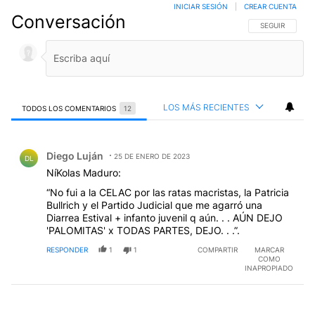
INICIAR SESIÓN
|
CREAR CUENTA
Conversación
SIGA ESTA CO
SEGUIR
LOS MÁS RECIENTES
TODOS LOS COMENTARIOS
12
Todos los comentarios
Comentario de Diego Luján.
Diego Luján
25 DE ENERO DE 2023
DL
NíKolas Maduro:
“No fui a la CELAC por las ratas macristas, la Patricia
Bullrich y el Partido Judicial que me agarró una
Diarrea Estival + infanto juvenil q aún. . . AÚN DEJO
'PALOMITAS' x TODAS PARTES, DEJO. . .”.
RESPONDER
1
1
COMPARTIR
MARCAR
COMO
INAPROPIADO