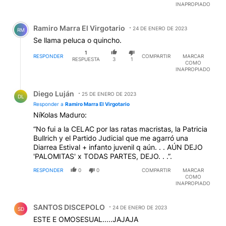
INAPROPIADO
Comentario de Ramiro Marra El Virgotario.
Ramiro Marra El Virgotario
24 DE ENERO DE 2023
RM
Se llama peluca o quincho.
1
RESPONDER
COMPARTIR
MARCAR
RESPUESTA
3
1
COMO
INAPROPIADO
Respuesta de Diego Luján.
Diego Luján
25 DE ENERO DE 2023
DL
Responder a
Ramiro Marra El Virgotario
NíKolas Maduro:
“No fui a la CELAC por las ratas macristas, la Patricia
Bullrich y el Partido Judicial que me agarró una
Diarrea Estival + infanto juvenil q aún. . . AÚN DEJO
'PALOMITAS' x TODAS PARTES, DEJO. . .”.
RESPONDER
0
0
COMPARTIR
MARCAR
COMO
INAPROPIADO
Comentario de SANTOS DISCEPOLO.
SANTOS DISCEPOLO
24 DE ENERO DE 2023
SD
ESTE E OMOSESUAL.....JAJAJA