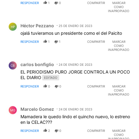
RESPONDER
1
0
COMPARTIR
MARCAR
COMO
INAPROPIADO
Comentario de Héctor Pezzano.
Héctor Pezzano
25 DE ENERO DE 2023
HP
ojalá tuvieramos un presidente como el del Paicito
RESPONDER
1
1
COMPARTIR
MARCAR
COMO
INAPROPIADO
Comentario de carlos bonfiglio.
carlos bonfiglio
24 DE ENERO DE 2023
CB
EL PERIODISMO PURO JORGE CONTROLA UN POCO
EL DIARIO
EDITADO
RESPONDER
0
0
COMPARTIR
MARCAR
COMO
INAPROPIADO
Comentario de Marcelo Gomez.
Marcelo Gomez
24 DE ENERO DE 2023
MG
Mamadera le quedo lindo el quincho nuevo, lo estreno
en la CELAC???
RESPONDER
2
0
COMPARTIR
MARCAR
COMO
INAPROPIADO