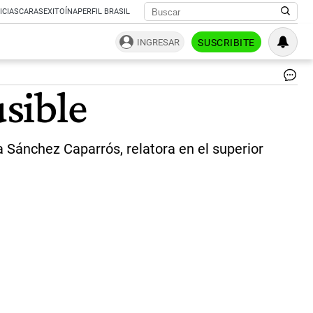
ICIAS
CARAS
EXITOÍNA
PERFIL BRASIL
INGRESAR
SUSCRIBITE
Ma
usible
Sá
Ca
|
ce
a Sánchez Caparrós, relatora en el superior