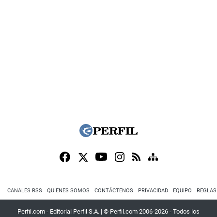
CANALES RSS
QUIENES SOMOS
CONTÁCTENOS
PRIVACIDAD
EQUIPO
REGLAS
Perfil.com - Editorial Perfil S.A.
| © Perfil.com 2006-2026 - Todos los