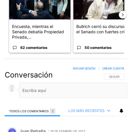
Encuesta, mientras el
Bullrich cerró su discurso en
Senado debatía Propiedad
el Senado con fuertes crí...
Privada,...
62 comentarios
50 comentarios
INICIAR SESIÓN
|
CREAR CUENTA
Conversación
SIGA ESTA CO
SEGUIR
LOS MÁS RECIENTES
TODOS LOS COMENTARIOS
2
Todos los comentarios
Comentario de Juan Petrella.
Juan Petrella
28 DE FEBRERO DE 2023