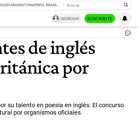
ICIAS
CARAS
EXITOÍNA
PERFIL BRASIL
INGRESAR
SUSCRIBITE
Lo
tes de inglés
ga
de
la
ritánica por
AA
Po
Con
|
AA
or su talento en poesía en inglés. El concurso
tural por organismos oficiales.