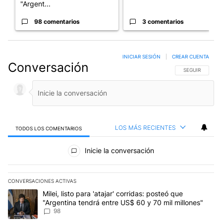
"Argent...
98 comentarios
3 comentarios
INICIAR SESIÓN
|
CREAR CUENTA
Conversación
SIGA ESTA CO
SEGUIR
LOS MÁS RECIENTES
TODOS LOS COMENTARIOS
Todos los comentarios
Inicie la conversación
CONVERSACIONES ACTIVAS
Este listado muestra los artículos con más comentarios en los últim
Un artículo de tendencia con el título "Milei, listo para 'atajar' 
Milei, listo para 'atajar' corridas: posteó que
"Argentina tendrá entre US$ 60 y 70 mil millones"
98