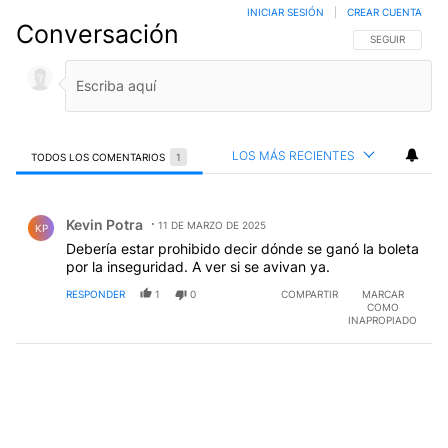
INICIAR SESIÓN
|
CREAR CUENTA
Conversación
SIGA ESTA CO
SEGUIR
LOS MÁS RECIENTES
TODOS LOS COMENTARIOS
1
Todos los comentarios
Comentario de Kevin Potra.
Kevin Potra
11 DE MARZO DE 2025
KP
Debería estar prohibido decir dónde se ganó la boleta
por la inseguridad. A ver si se avivan ya.
RESPONDER
1
0
COMPARTIR
MARCAR
COMO
INAPROPIADO