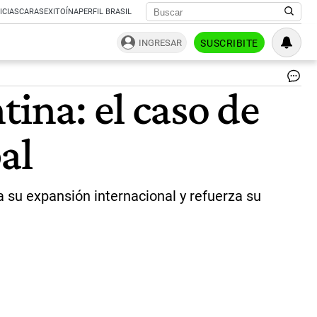
ICIAS
CARAS
EXITOÍNA
PERFIL BRASIL
INGRESAR
SUSCRIBITE
Sa
tina: el caso de
Pui
CE
de
al
To
|
To
 su expansión internacional y refuerza su