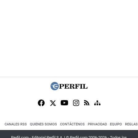
CANALES RSS
QUIENES SOMOS
CONTÁCTENOS
PRIVACIDAD
EQUIPO
REGLAS
Perfil.com - Editorial Perfil S.A.
| © Perfil.com 2006-2026 - Todos los