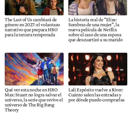
The Last of Us cambiará de
La historia real de "Elize:
género en 2027: el volantazo
Sombras de una mujer", la
narrativo que prepara HBO
nueva película de Netflix
para la tercera temporada
sobre el caso de una esposa
que descuartizó a su marido
Qué ver esta noche en HBO
Lali Espósito vuelve a River:
Max: Stuart no logra salvar el
Cuánto salen las entradas y
universo, la serie que revive el
por dónde puedo comprarlas
universo de The Big Bang
Theory