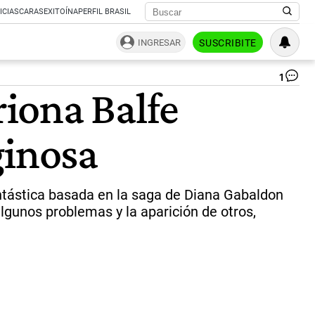
ICIAS
CARAS
EXITOÍNA
PERFIL BRASIL
INGRESAR
SUSCRIBITE
1
La
iona Balfe
es
sé
te
ginosa
de
Ou
se
es
est
fantástica basada en la saga de Diana Gabaldon
do
algunos problemas y la aparición de otros,
18
de
jun
en
Sta
+.
|
Sta