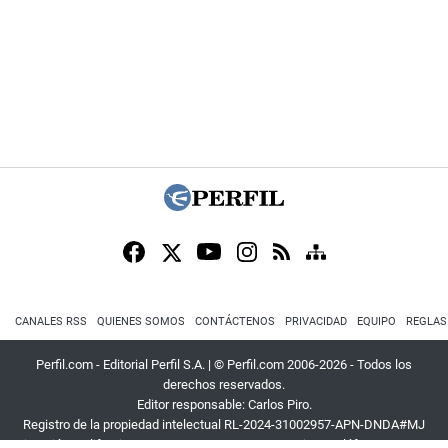
CANALES RSS
QUIENES SOMOS
CONTÁCTENOS
PRIVACIDAD
EQUIPO
REGLAS
Perfil.com - Editorial Perfil S.A.
| © Perfil.com 2006-2026 - Todos los
derechos reservados.
Editor responsable: Carlos Piro.
Registro de la propiedad intelectual RL-2024-31002957-APN-DNDA#MJ
Dirección:
California 2715
,
C1289ABI
,
CABA, Argentina
| Teléfono:
+54 9 11