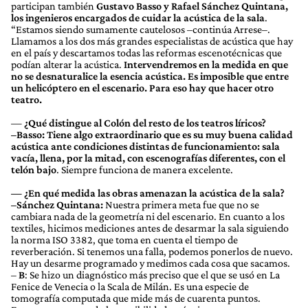
participan también
Gustavo Basso y Rafael Sánchez Quintana,
los ingenieros encargados de cuidar la acústica de la sala
.
“Estamos siendo sumamente cautelosos –continúa Arrese–.
Llamamos a los dos más grandes especialistas de acústica que hay
en el país y descartamos todas las reformas escenotécnicas que
podían alterar la acústica.
Intervendremos en la medida en que
no se desnaturalice la esencia acústica. Es imposible que entre
un helicóptero en el escenario. Para eso hay que hacer otro
teatro.
—
¿Qué distingue al Colón del resto de los teatros líricos?
–Basso:
Tiene algo extraordinario que es su muy buena calidad
acústica ante condiciones distintas de funcionamiento: sala
vacía, llena, por la mitad, con escenografías diferentes, con el
telón bajo
. Siempre funciona de manera excelente.
— ¿En qué medida las obras amenazan la acústica de la sala?
–Sánchez Quintana:
Nuestra primera meta fue que no se
cambiara nada de la geometría ni del escenario. En cuanto a los
textiles, hicimos mediciones antes de desarmar la sala siguiendo
la norma ISO 3382, que toma en cuenta el tiempo de
reverberación. Si tenemos una falla, podemos ponerlos de nuevo.
Hay un desarme programado y medimos cada cosa que sacamos.
–
B
: Se hizo un diagnóstico más preciso que el que se usó en La
Fenice de Venecia o la Scala de Milán. Es una especie de
tomografía computada que mide más de cuarenta puntos.