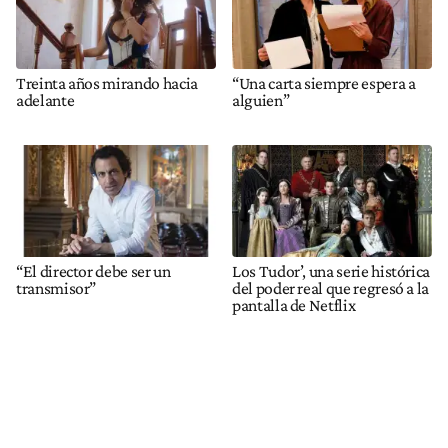
Treinta años mirando hacia
“Una carta siempre espera a
adelante
alguien”
“El director debe ser un
Los Tudor’, una serie histórica
transmisor”
del poder real que regresó a la
pantalla de Netflix