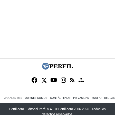
CANALES RSS
QUIENES SOMOS
CONTÁCTENOS
PRIVACIDAD
EQUIPO
REGLAS
Perfil.com - Editorial Perfil S.A.
| © Perfil.com 2006-2026 - Todos los
derechos reservados.