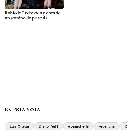
Robledo Puch: vida y obra de
un asesino de película
EN ESTA NOTA
Luis Ortega
Diario Perfil
#DiarioPerfil
Argentina
Rob