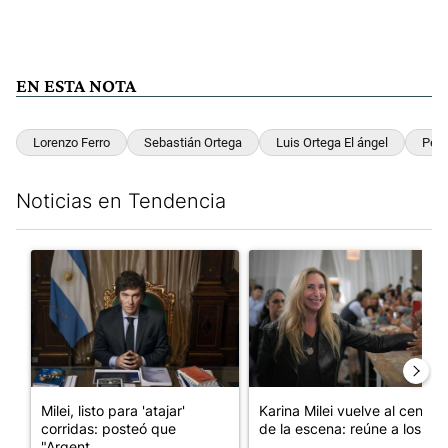
EN ESTA NOTA
Lorenzo Ferro
Sebastián Ortega
Luis Ortega El ángel
Pete
Noticias en Tendencia
Este listado muestra los artículos con más comentarios en los últim
Un artículo de tendencia con el título "Milei, listo para 'atajar
Un artículo de tendencia con e
Milei, listo para 'atajar'
Karina Milei vuelve al centro
corridas: posteó que
de la escena: reúne a los...
"Argent...