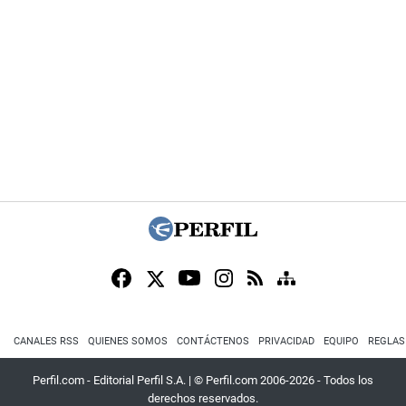
CANALES RSS
QUIENES SOMOS
CONTÁCTENOS
PRIVACIDAD
EQUIPO
REGLAS
Perfil.com - Editorial Perfil S.A.
| © Perfil.com 2006-2026 - Todos los
derechos reservados.