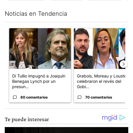
Noticias en Tendencia
Este listado muestra los artículos con más comentarios en los últim
Un artículo de tendencia con el título "Di Tullio impugnó a Joa
Un artículo de tendencia con e
Di Tullio impugnó a Joaquín
Grabois, Moreau y Lousteau
Benegas Lynch por un
celebraron el revés del
presun...
Gobi...
60 comentarios
70 comentarios