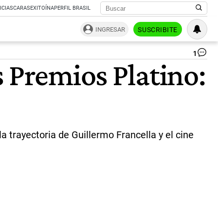
ICIAS
CARAS
EXITOÍNA
PERFIL BRASIL
INGRESAR
SUSCRIBITE
1
Pr
 Premios Platino:
Pla
20
|
Pr
 trayectoria de Guillermo Francella y el cine