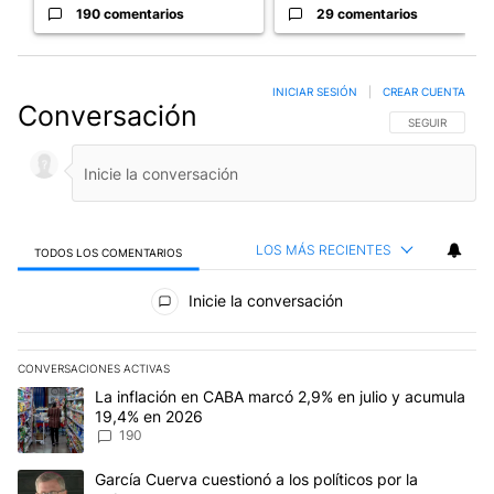
190 comentarios
29 comentarios
INICIAR SESIÓN
|
CREAR CUENTA
Conversación
SIGA ESTA CO
SEGUIR
LOS MÁS RECIENTES
TODOS LOS COMENTARIOS
Todos los comentarios
Inicie la conversación
CONVERSACIONES ACTIVAS
Este listado muestra los artículos con más comentarios en los últim
Un artículo de tendencia con el título "La inflación en CABA mar
La inflación en CABA marcó 2,9% en julio y acumula
19,4% en 2026
190
Un artículo de tendencia con el título "García Cuerva cuestionó a 
García Cuerva cuestionó a los políticos por la