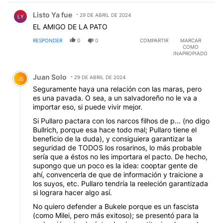
Comentario de Listo Ya fue.
Listo Ya fue
29 DE ABRIL DE 2024
LY
EL AMIGO DE LA PATO
RESPONDER
0
0
COMPARTIR
MARCAR
COMO
INAPROPIADO
Comentario de Juan Solo.
Juan Solo
29 DE ABRIL DE 2024
JS
Seguramente haya una relación con las maras, pero
es una pavada. O sea, a un salvadoreño no le va a
importar eso, si puede vivir mejor.
Si Pullaro pactara con los narcos filhos de p... (no digo
Bullrich, porque esa hace todo mal; Pullaro tiene el
beneficio de la duda), y consiguiera garantizar la
seguridad de TODOS los rosarinos, lo más probable
sería que a éstos no les importara el pacto. De hecho,
supongo que un poco es la idea: cooptar gente de
ahí, convencerla de que de información y traicione a
los suyos, etc. Pullaro tendría la reeleción garantizada
si lograra hacer algo así.
No quiero defender a Bukele porque es un fascista
(como Milei, pero más exitoso); se presentó para la