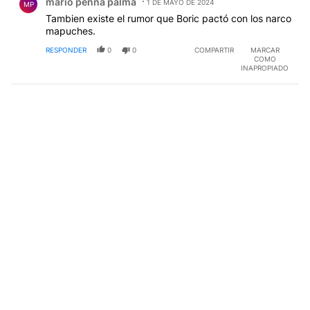
mario penna palma
1 DE MAYO DE 2024
MP
Tambien existe el rumor que Boric pactó con los narco
mapuches.
RESPONDER
0
0
COMPARTIR
MARCAR
COMO
INAPROPIADO