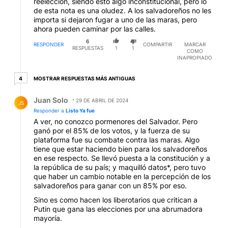
reelección, siendo ésto algo inconstitucional, pero lo
de esta nota es una oludez. A los salvadoreños no les
importa si dejaron fugar a uno de las maras, pero
ahora pueden caminar por las calles.
6
RESPONDER
COMPARTIR
MARCAR
RESPUESTAS
1
1
COMO
INAPROPIADO
4 respuestas más antiguas
MOSTRAR RESPUESTAS MÁS ANTIGUAS
4
Respuesta de Juan Solo.
Juan Solo
29 DE ABRIL DE 2024
JS
Responder a
Listo Ya fue
A ver, no conozco pormenores del Salvador. Pero
ganó por el 85% de los votos, y la fuerza de su
plataforma fue su combate contra las maras. Algo
tiene que estar haciendo bien para los salvadoreños
en ese respecto. Se llevó puesta a la constitución y a
la república de su país; y maquilló datos*, pero tuvo
que haber un cambio notable en la percepción de los
salvadoreños para ganar con un 85% por eso.
Sino es como hacen los liberotarios que critican a
Putin que gana las elecciones por una abrumadora
mayoría.