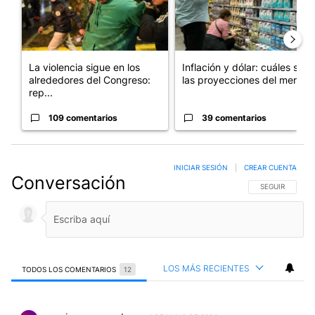
La violencia sigue en los
Inflación y dólar: cuáles son
alrededores del Congreso:
las proyecciones del merc...
rep...
109 comentarios
39 comentarios
INICIAR SESIÓN
|
CREAR CUENTA
Conversación
SIGA ESTA CO
SEGUIR
LOS MÁS RECIENTES
TODOS LOS COMENTARIOS
12
Todos los comentarios
Comentario de mario penna palma.