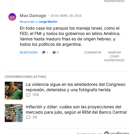
INAPROPIADO
Respuesta de Max Damage.
Max Damage
29 DE ABRIL DE 2024
MD
Responder a
Jorge Martin
En todo caso los yanquis los maneja Israel, como el
FED; el FMI y todos los gobiernos en latino América.
Vamos hasta maduro frias es de origen hebreo. y
todos los políticos de argentina.
RESPONDER
1
0
COMPARTIR
MARCAR
COMO
INAPROPIADO
CONVERSACIONES ACTIVAS
Este listado muestra los artículos con más comentarios en los últim
Un artículo de tendencia con el título "La violencia sigue en los 
La violencia sigue en los alrededores del Congreso:
represión, detenidos y una fotógrafa herida
109
Un artículo de tendencia con el título "Inflación y dólar: cuáles 
Inflación y dólar: cuáles son las proyecciones del
mercado para julio, según el REM del Banco Central
39