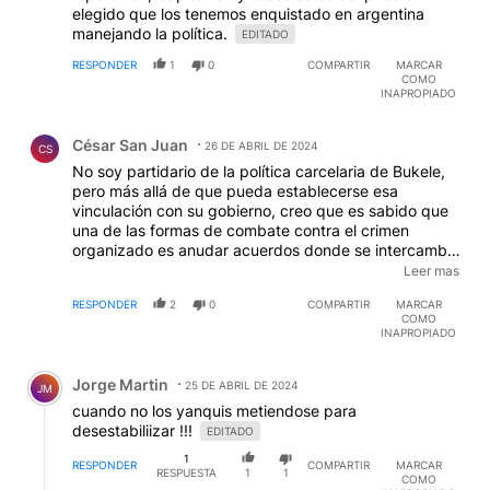
elegido que los tenemos enquistado en argentina
manejando la política.
EDITADO
RESPONDER
1
0
COMPARTIR
MARCAR
COMO
INAPROPIADO
Comentario de César San Juan.
César San Juan
26 DE ABRIL DE 2024
CS
No soy partidario de la política carcelaria de Bukele,
pero más allá de que pueda establecerse esa
vinculación con su gobierno, creo que es sabido que
una de las formas de combate contra el crimen
organizado es anudar acuerdos donde se intercambia
información por ciertos favores que redundan en un
Leer mas
progreso de la posición del Estado. No entiendo que
RESPONDER
2
0
COMPARTIR
MARCAR
ese elemento esté fuera de la consideración del caso.
COMO
INAPROPIADO
Comentario de Jorge Martin.
Jorge Martin
25 DE ABRIL DE 2024
JM
cuando no los yanquis metiendose para
desestabiliizar !!!
EDITADO
1
RESPONDER
COMPARTIR
MARCAR
RESPUESTA
1
1
COMO