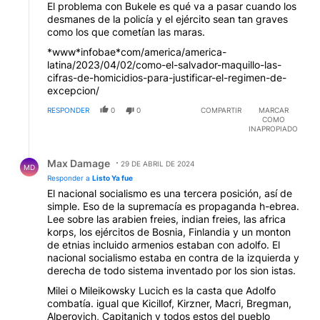
El problema con Bukele es qué va a pasar cuando los
desmanes de la policía y el ejército sean tan graves
como los que cometían las maras.
*www*infobae*com/america/america-
latina/2023/04/02/como-el-salvador-maquillo-las-
cifras-de-homicidios-para-justificar-el-regimen-de-
excepcion/
RESPONDER
0
0
COMPARTIR
MARCAR
COMO
INAPROPIADO
Respuesta de Max Damage.
Max Damage
29 DE ABRIL DE 2024
MD
Responder a
Listo Ya fue
El nacional socialismo es una tercera posición, así de
simple. Eso de la supremacía es propaganda h-ebrea.
Lee sobre las arabien freies, indian freies, las africa
korps, los ejércitos de Bosnia, Finlandia y un monton
de etnias incluido armenios estaban con adolfo. El
nacional socialismo estaba en contra de la izquierda y
derecha de todo sistema inventado por los sion istas.
Milei o Mileikowsky Lucich es la casta que Adolfo
combatía. igual que Kicillof, Kirzner, Macri, Bregman,
Alperovich, Capitanich y todos estos del pueblo