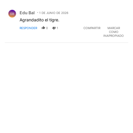
Todos los comentarios
Comentario de Edu Bal.
Edu Bal
1 DE JUNIO DE 2026
EB
Agrandadito el tigre.
RESPONDER
0
1
COMPARTIR
MARCAR
COMO
INAPROPIADO