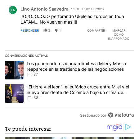
Comentario de Lino Antonio Saavedra.
Lino Antonio Saavedra
1 DE JUNIO DE 2026
LA
JOJOJOJOJO perforando Ukeleles zurdos en toda
LATAM... No vuelven mas !!!
RESPONDER
3
1
COMPARTIR
MARCAR
COMO
INAPROPIADO
CONVERSACIONES ACTIVAS
Este listado muestra los artículos con más comentarios en los últim
Un artículo de tendencia con el título "Los gobernadores marcan l
Los gobernadores marcan límites a Milei y Massa
reaparece en la trastienda de las negociaciones
87
Un artículo de tendencia con el título ""El tigre y el león": el eu
"El tigre y el león": el eufórico cruce entre Milei y el
nuevo presidente de Colombia bajo un clima de
máxima tensión
33
Gestionado por