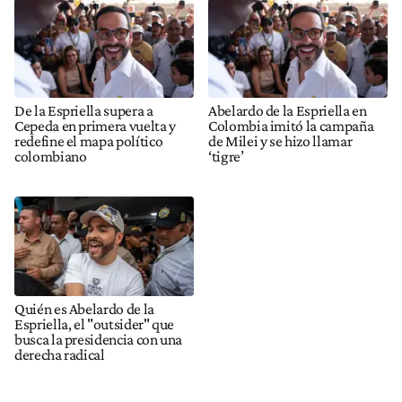
De la Espriella supera a
Abelardo de la Espriella en
Cepeda en primera vuelta y
Colombia imitó la campaña
redefine el mapa político
de Milei y se hizo llamar
colombiano
‘tigre’
Quién es Abelardo de la
Espriella, el "outsider" que
busca la presidencia con una
derecha radical