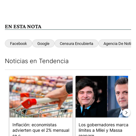
EN ESTA NOTA
Facebook
Google
Censura Encubierta
Agencia De Notici
Noticias en Tendencia
Este listado muestra los artículos con más comentarios en los últim
Un artículo de tendencia con el título "Inflación: economistas a
Un artículo de tendencia con e
Inflación: economistas
Los gobernadores marcan
advierten que el 2% mensual
límites a Milei y Massa
se c...
reapare...