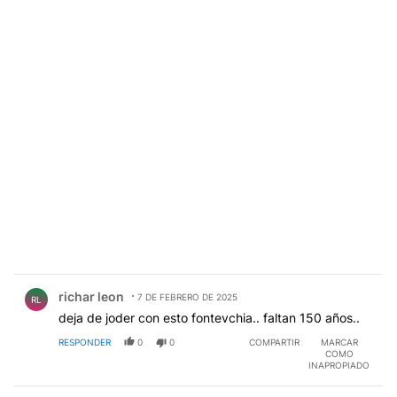
Comentario de richar leon.
richar leon
7 DE FEBRERO DE 2025
RL
deja de joder con esto fontevchia.. faltan 150 años..
RESPONDER
0
0
COMPARTIR
MARCAR
COMO
INAPROPIADO
Comentario de Alex Corsi.