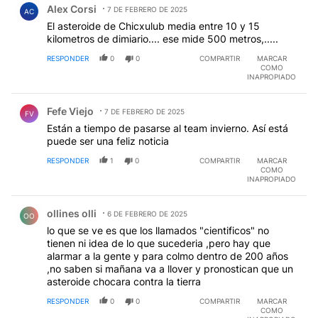
Alex Corsi
7 DE FEBRERO DE 2025
AC
El asteroide de Chicxulub media entre 10 y 15
kilometros de dimiario.... ese mide 500 metros,.....
RESPONDER
0
0
COMPARTIR
MARCAR
COMO
INAPROPIADO
Comentario de Fefe Viejo.
Fefe Viejo
7 DE FEBRERO DE 2025
FV
Están a tiempo de pasarse al team invierno. Así está
puede ser una feliz noticia
RESPONDER
1
0
COMPARTIR
MARCAR
COMO
INAPROPIADO
Comentario de ollines olli.
ollines olli
6 DE FEBRERO DE 2025
OO
lo que se ve es que los llamados "cientificos" no
tienen ni idea de lo que sucederia ,pero hay que
alarmar a la gente y para colmo dentro de 200 años
,no saben si mañana va a llover y pronostican que un
asteroide chocara contra la tierra
RESPONDER
0
0
COMPARTIR
MARCAR
COMO