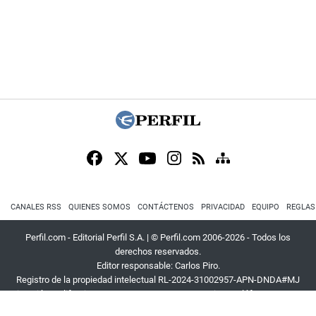
CANALES RSS
QUIENES SOMOS
CONTÁCTENOS
PRIVACIDAD
EQUIPO
REGLAS
Perfil.com - Editorial Perfil S.A.
| © Perfil.com 2006-2026 - Todos los
derechos reservados.
Editor responsable: Carlos Piro.
Registro de la propiedad intelectual RL-2024-31002957-APN-DNDA#MJ
Dirección:
California 2715
,
C1289ABI
,
CABA, Argentina
| Teléfono:
+54 9 11
3453 4567
| E-mail:
atencion@perfil.com