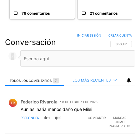
76 comentarios
21 comentarios
INICIAR SESIÓN
|
CREAR CUENTA
Conversación
SIGA ESTA CO
SEGUIR
LOS MÁS RECIENTES
TODOS LOS COMENTARIOS
7
Todos los comentarios
Comentario de Federico Rivarola.
Federico Rivarola
8 DE FEBRERO DE 2025
FR
Aun asi haria menos daño que Milei
RESPONDER
1
0
COMPARTIR
MARCAR
COMO
INAPROPIADO