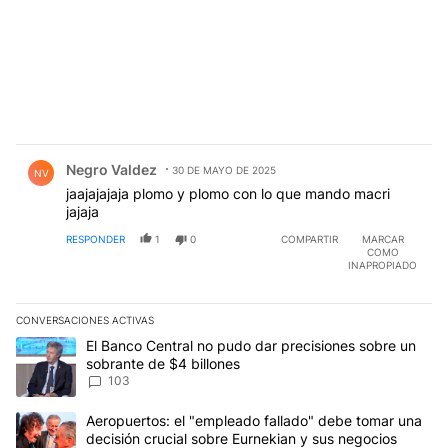
Comentario de Negro Valdez.
Negro Valdez
30 DE MAYO DE 2025
NV
jaajajajaja plomo y plomo con lo que mando macri
jajaja
RESPONDER
1
0
COMPARTIR
MARCAR
COMO
INAPROPIADO
CONVERSACIONES ACTIVAS
Este listado muestra los artículos con más comentarios en los últim
Un artículo de tendencia con el título "El Banco Central no pudo 
El Banco Central no pudo dar precisiones sobre un
sobrante de $4 billones
103
Un artículo de tendencia con el título "Aeropuertos: el "empleado
Aeropuertos: el "empleado fallado" debe tomar una
decisión crucial sobre Eurnekian y sus negocios