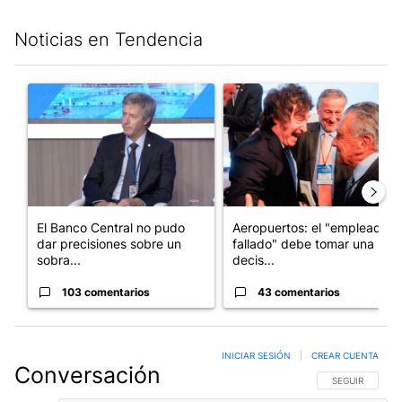
Noticias en Tendencia
Este listado muestra los artículos con más comentarios en los últim
Un artículo de tendencia con el título "El Banco Central no pud
Un artículo de tendencia con e
El Banco Central no pudo
Aeropuertos: el "empleado
dar precisiones sobre un
fallado" debe tomar una
sobra...
decis...
103 comentarios
43 comentarios
INICIAR SESIÓN
|
CREAR CUENTA
Conversación
SIGA ESTA CO
SEGUIR