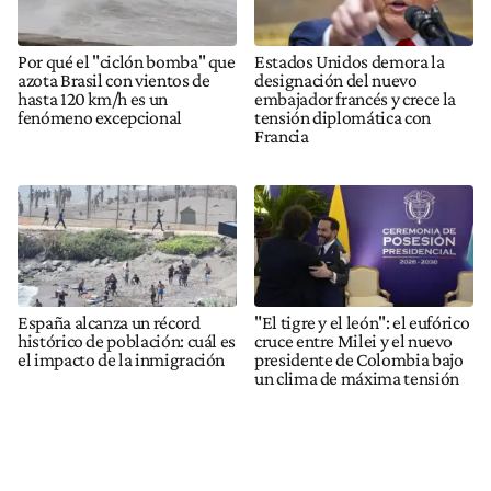
Por qué el "ciclón bomba" que
Estados Unidos demora la
azota Brasil con vientos de
designación del nuevo
hasta 120 km/h es un
embajador francés y crece la
fenómeno excepcional
tensión diplomática con
Francia
España alcanza un récord
"El tigre y el león": el eufórico
histórico de población: cuál es
cruce entre Milei y el nuevo
el impacto de la inmigración
presidente de Colombia bajo
un clima de máxima tensión