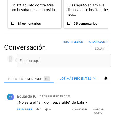
Kicillof apuntó contra Milei
Luis Caputo aclaró sus
por la suba de la morosida...
dichos sobre los “tarados” y
neg...
31 comentarios
25 comentarios
INICIAR SESIÓN
|
CREAR CUENTA
Conversación
SIGA ESTA CO
SEGUIR
LOS MÁS RECIENTES
TODOS LOS COMENTARIOS
20
Todos los comentarios
Comentario de Eduardo P..
Eduardo P.
13 DE FEBRERO DE 2023
EP
¿No será el "amigo inseparable" de Lali?.-
RESPONDER
0
0
COMPARTIR
MARCAR
COMO