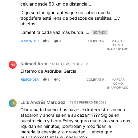
celular desde 50 km de distancia...
Digo son tan ignorantes que no saben que la
tropósfera está llena de pedazos de satélites.....y
objetos....
Lamentira cada vez más burda .....
EDITADO
RESPONDER
2
0
COMPARTIR
MARCAR
COMO
INAPROPIADO
Comentario de Naimed Arev.
Naimed Arev
13 DE FEBRERO DE 2023
NA
El termo de Asdrúbal García.
RESPONDER
1
0
COMPARTIR
MARCAR
COMO
INAPROPIADO
Comentario de Luis Andrés Márquez.
Luis Andrés Márquez
13 DE FEBRERO DE 2023
LA
Olor a nada bueno. Las naves extraterrestres nunca
atacaron y ahora salen a su caza?????? Siglos en
nuestro cielo y tierra Estoy seguro que estos seres nos
liquidan en minutos;;;controlan y modifican la
materia,la energía y la gravedad.....ahora que
buscan???? Quizás su pasado???