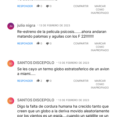
RESPONDER
0
0
COMPARTIR
MARCAR
COMO
INAPROPIADO
Comentario de julio nigra.
julio nigra
13 DE FEBRERO DE 2023
JN
Re-estreno de la pelicula psicosis.......ahora andaran
matando palomas y aguilas con los F 22!!!!!!!!
RESPONDER
0
0
COMPARTIR
MARCAR
COMO
INAPROPIADO
Comentario de SANTOS DISCEPOLO.
SANTOS DISCEPOLO
13 DE FEBRERO DE 2023
SD
Se les cayo un termo globo estratosferico de un avion
a miami.....
RESPONDER
2
0
COMPARTIR
MARCAR
COMO
INAPROPIADO
Comentario de SANTOS DISCEPOLO.
SANTOS DISCEPOLO
13 DE FEBRERO DE 2023
SD
Digo la falta de cordura humana ha crecido tanto que
creen que un globo a la deriva movido aleatoriamente
por los vientos es un espía....cuando un satélite ve un