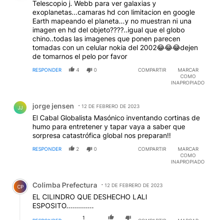
Telescopio j. Webb para ver galaxias y
exoplanetas...camaras hd con limitacion en google
Earth mapeando el planeta...y no muestran ni una
imagen en hd del objeto????..igual que el globo
chino..todas las imagenes que ponen parecen
tomadas con un celular nokia del 2002😂😂😂dejen
de tomarnos el pelo por favor
RESPONDER
4
0
COMPARTIR
MARCAR
COMO
INAPROPIADO
Comentario de jorge jensen.
jorge jensen
12 DE FEBRERO DE 2023
JJ
El Cabal Globalista Masónico inventando cortinas de
humo para entretener y tapar vaya a saber que
sorpresa catastrófica global nos preparan!!
RESPONDER
2
0
COMPARTIR
MARCAR
COMO
INAPROPIADO
Comentario de Colimba Prefectura.
Colimba Prefectura
12 DE FEBRERO DE 2023
CP
EL CILINDRO QUE DESHECHO LALI
ESPOSITO..............
1