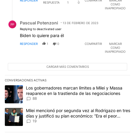
RESPONDER
COMPARTIR
MARCAR
RESPUESTA
1
0
COMO
INAPROPIADO
Respuesta de Pascual Potenzoni.
Pascual Potenzoni
13 DE FEBRERO DE 2023
PP
Replying to deactivated user
Biden lo quiere para él
RESPONDER
1
0
COMPARTIR
MARCAR
COMO
INAPROPIADO
CARGAR MÁS COMENTARIOS
CONVERSACIONES ACTIVAS
Este listado muestra los artículos con más comentarios en los últim
Un artículo de tendencia con el título "Los gobernadores marcan l
Los gobernadores marcan límites a Milei y Massa
reaparece en la trastienda de las negociaciones
88
Un artículo de tendencia con el título "Milei mencionó por segunda
Milei mencionó por segunda vez al Rodrigazo en tres
días y justificó su plan económico: “Era el peor
escenario posible”
19