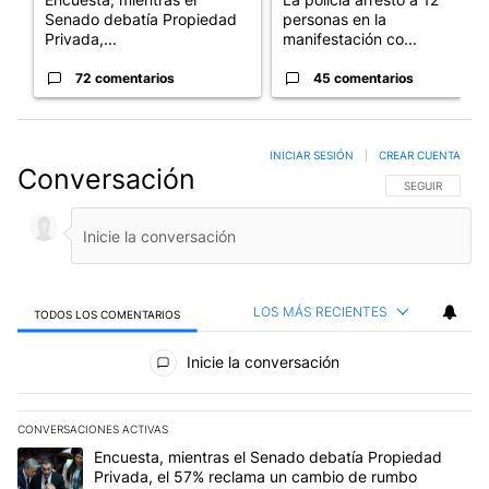
Senado debatía Propiedad
personas en la
Privada,...
manifestación co...
72 comentarios
45 comentarios
INICIAR SESIÓN
|
CREAR CUENTA
Conversación
SIGA ESTA CO
SEGUIR
LOS MÁS RECIENTES
TODOS LOS COMENTARIOS
Todos los comentarios
Inicie la conversación
CONVERSACIONES ACTIVAS
Este listado muestra los artículos con más comentarios en los últim
Un artículo de tendencia con el título "Encuesta, mientras el Se
Encuesta, mientras el Senado debatía Propiedad
Privada, el 57% reclama un cambio de rumbo