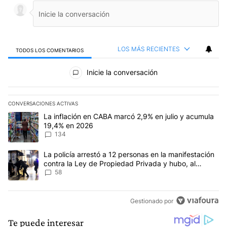
LOS MÁS RECIENTES
TODOS LOS COMENTARIOS
Todos los comentarios
Inicie la conversación
CONVERSACIONES ACTIVAS
Este listado muestra los artículos con más comentarios en los últim
Un artículo de tendencia con el título "La inflación en CABA mar
La inflación en CABA marcó 2,9% en julio y acumula
19,4% en 2026
134
Un artículo de tendencia con el título "La policía arrestó a 12 p
La policía arrestó a 12 personas en la manifestación
contra la Ley de Propiedad Privada y hubo, al
menos, 3 agentes heridos
58
Gestionado por