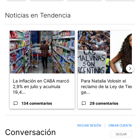
Noticias en Tendencia
Este listado muestra los artículos con más comentarios en los últim
Un artículo de tendencia con el título "La inflación en CABA m
Un artículo de tendencia con e
La inflación en CABA marcó
Para Natalia Volosin el
2,9% en julio y acumula
reclamo de la Ley de Tierras
19,4...
ge...
134 comentarios
28 comentarios
INICIAR SESIÓN
|
CREAR CUENTA
Conversación
SIGA ESTA CO
SEGUIR