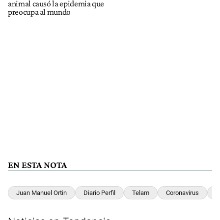
animal causó la epidemia que
preocupa al mundo
EN ESTA NOTA
Juan Manuel Ortin
Diario Perfil
Telam
Coronavirus
W