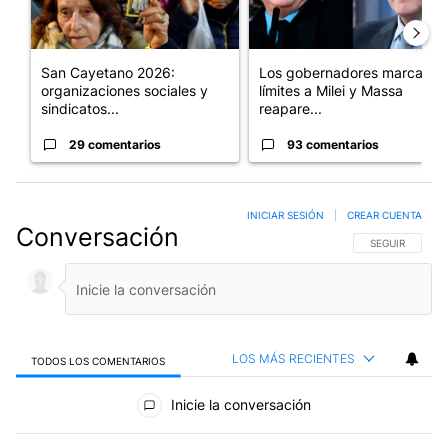
San Cayetano 2026:
Los gobernadores marcan
organizaciones sociales y
límites a Milei y Massa
sindicatos...
reapare...
29 comentarios
93 comentarios
INICIAR SESIÓN
|
CREAR CUENTA
Conversación
SIGA ESTA CO
SEGUIR
LOS MÁS RECIENTES
TODOS LOS COMENTARIOS
Todos los comentarios
Inicie la conversación