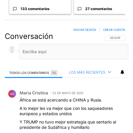
133 comentarios
27 comentarios
INICIAR SESIÓN
|
CREAR CUENTA
Conversación
SIGA ESTA CO
SEGUIR
LOS MÁS RECIENTES
TODOS LOS COMENTARIOS
50
Todos los comentarios
Comentario de Maria Cristina.
Maria Cristina
22 DE MAYO DE 2025
MC
África se está acercando a CHINA y Rusia.
A lo mejor les va mejor que con los saqueadores
europeos y estados unidos
Y TRUMP no tuvo mejor estrategia que sentarlo al
presidente de Sudáfrica y humillarlo