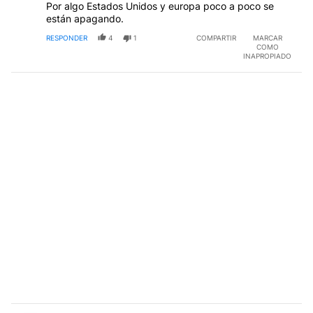
Por algo Estados Unidos y europa poco a poco se
están apagando.
RESPONDER
4
1
COMPARTIR
MARCAR
COMO
INAPROPIADO
Comentario de Jesus Maria Galimberti.