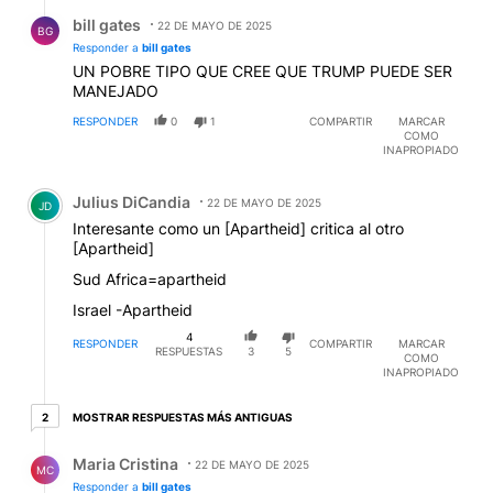
Respuesta de bill gates.
bill gates
22 DE MAYO DE 2025
BG
Responder a
bill gates
UN POBRE TIPO QUE CREE QUE TRUMP PUEDE SER
MANEJADO
RESPONDER
0
1
COMPARTIR
MARCAR
COMO
INAPROPIADO
Comentario de Julius DiCandia.
Julius DiCandia
22 DE MAYO DE 2025
JD
Interesante como un [Apartheid] critica al otro
[Apartheid]
Sud Africa=apartheid
Israel -Apartheid
4
RESPONDER
COMPARTIR
MARCAR
RESPUESTAS
3
5
COMO
INAPROPIADO
2 respuestas más antiguas
MOSTRAR RESPUESTAS MÁS ANTIGUAS
2
Respuesta de Maria Cristina.
Maria Cristina
22 DE MAYO DE 2025
MC
Responder a
bill gates