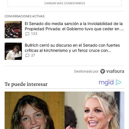
CARGAR MÁS COMENTARIOS
CONVERSACIONES ACTIVAS
Este listado muestra los artículos con más comentarios en los últim
Un artículo de tendencia con el título "El Senado dio media sanci
El Senado dio media sanción a la Inviolabilidad de la
Propiedad Privada: el Gobierno tuvo que ceder en la
Ley del Manejo del Fuego
133
Un artículo de tendencia con el título "Bullrich cerró su discurso e
Bullrich cerró su discurso en el Senado con fuertes
críticas al kirchnerismo y un feroz cruce con
Capitanich al que le gritó “¡cállate!”
27
Gestionado por