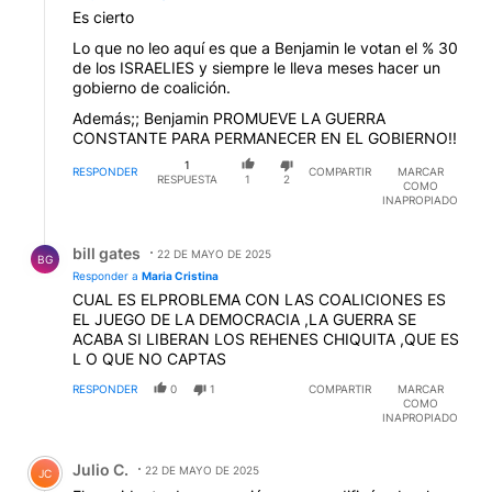
Es cierto
Lo que no leo aquí es que a Benjamin le votan el % 30
de los ISRAELIES y siempre le lleva meses hacer un
gobierno de coalición.
Además;; Benjamin PROMUEVE LA GUERRA
CONSTANTE PARA PERMANECER EN EL GOBIERNO!!
1
RESPONDER
COMPARTIR
MARCAR
RESPUESTA
1
2
COMO
INAPROPIADO
Respuesta de bill gates.
bill gates
22 DE MAYO DE 2025
BG
Responder a
Maria Cristina
CUAL ES ELPROBLEMA CON LAS COALICIONES ES
EL JUEGO DE LA DEMOCRACIA ,LA GUERRA SE
ACABA SI LIBERAN LOS REHENES CHIQUITA ,QUE ES
L O QUE NO CAPTAS
RESPONDER
0
1
COMPARTIR
MARCAR
COMO
INAPROPIADO
Comentario de Julio C..
Julio C.
22 DE MAYO DE 2025
JC