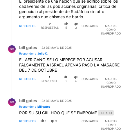
El presidente de una nación que se edificó sobre los
cadáveres de las poblaciones originarias, critica de
genocidio al presidente de Sudáfrica sin otro
argumento que chismes de barrio.
2
RESPONDER
COMPARTIR
MARCAR
RESPUESTAS
5
2
COMO
INAPROPIADO
Respuesta de bill gates.
bill gates
22 DE MAYO DE 2025
BG
Responder a
Julio C.
EL AFRICANO SE LO MERECE POR ACUSAR
FALSAMENTE A ISRAEL APENAS PASO LA MASACRE
DEL 7 DE OCTUBRE
1
RESPONDER
COMPARTIR
MARCAR
RESPUESTA
3
4
COMO
INAPROPIADO
Respuesta de bill gates.
bill gates
22 DE MAYO DE 2025
BG
Responder a
bill gates
POR SU SU CIIII HOO QUE SE EMBROME
EDITADO
RESPONDER
1
3
COMPARTIR
MARCAR
COMO
INAPROPIADO