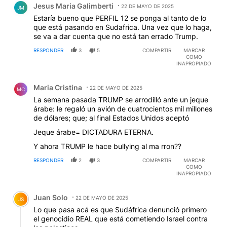
Jesus Maria Galimberti
22 DE MAYO DE 2025
JM
Estaría bueno que PERFIL 12 se ponga al tanto de lo
que está pasando en Sudafrica. Una vez que lo haga,
se va a dar cuenta que no está tan errado Trump.
RESPONDER
3
5
COMPARTIR
MARCAR
COMO
INAPROPIADO
Comentario de Maria Cristina.
Maria Cristina
22 DE MAYO DE 2025
MC
La semana pasada TRUMP se arrodilló ante un jeque
árabe: le regaló un avión de cuatrocientos mil millones
de dólares; que; al final Estados Unidos aceptó
Jeque árabe= DICTADURA ETERNA.
Y ahora TRUMP le hace bullying al ma rron??
RESPONDER
2
3
COMPARTIR
MARCAR
COMO
INAPROPIADO
Comentario de Juan Solo.
Juan Solo
22 DE MAYO DE 2025
JS
Lo que pasa acá es que Sudáfrica denunció primero
el genocidio REAL que está cometiendo Israel contra