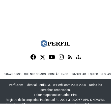
CANALES RSS
QUIENES SOMOS
CONTÁCTENOS
PRIVACIDAD
EQUIPO
REGLAS
Perfil.com - Editorial Perfil S.A.
| © Perfil.com 2006-2026 - Todos los
derechos reservados.
Editor responsable: Carlos Piro.
Registro de la propiedad intelectual RL-2024-31002957-APN-DNDA#MJ
Dirección:
California 2715
,
C1289ABI
,
CABA, Argentina
| Teléfono:
+54 9 11
3453 4567
| E-mail:
atencion@perfil.com