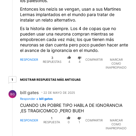
los palestinos.
Entonces los neizis se vengan, usan a sus Martines
Lermas implantados en el mundo para tratar de
instalar un relato alternativo.
Es la historia de siempre. Los 4 de copas que no
pueden usar una neurona compran mientras se
empobrecen cada vez más; los que tienen más
neuronas se dan cuenta pero poco pueden hacer ante
el avance de la ignorancia en el mundo.
3
RESPONDER
COMPARTIR
MARCAR
RESPUESTAS
4
4
COMO
INAPROPIADO
1 respuesta más antiguas
MOSTRAR RESPUESTAS MÁS ANTIGUAS
1
Respuesta de bill gates.
bill gates
22 DE MAYO DE 2025
BG
Responder a
bill gates
CUANDO UN POBRE TIPO HABLA DE IGNORANCIA
,ES TRAGICOMICO ,PERO BUEH
1
RESPONDER
COMPARTIR
MARCAR
RESPUESTA
0
1
COMO
INAPROPIADO