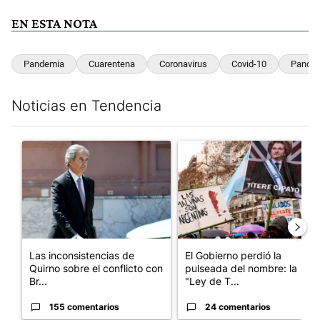
EN ESTA NOTA
Pandemia
Cuarentena
Coronavirus
Covid-10
Pandem
Noticias en Tendencia
Este listado muestra los artículos con más comentarios en los últim
Un artículo de tendencia con el título "Las inconsistencias de Q
Un artículo de tendencia con e
Las inconsistencias de
El Gobierno perdió la
Quirno sobre el conflicto con
pulseada del nombre: la
Br...
"Ley de T...
155 comentarios
24 comentarios