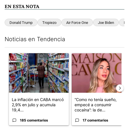
EN ESTA NOTA
Donald Trump
Tropiezo
Air Force One
Joe Biden
Es
Noticias en Tendencia
Este listado muestra los artículos con más comentarios en los últim
Un artículo de tendencia con el título "La inflación en CABA m
Un artículo de tendencia con e
La inflación en CABA marcó
“Como no tenía sueño,
2,9% en julio y acumula
empecé a consumir
19,4...
cocaína”: la de...
185 comentarios
17 comentarios