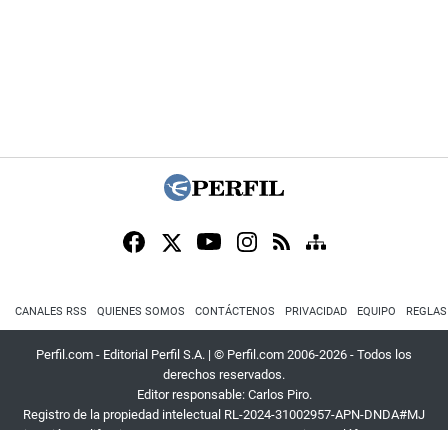
CANALES RSS
QUIENES SOMOS
CONTÁCTENOS
PRIVACIDAD
EQUIPO
REGLAS
Perfil.com - Editorial Perfil S.A.
| © Perfil.com 2006-2026 - Todos los
derechos reservados.
Editor responsable: Carlos Piro.
Registro de la propiedad intelectual RL-2024-31002957-APN-DNDA#MJ
Dirección:
California 2715
,
C1289ABI
,
CABA, Argentina
| Teléfono:
+54 9 11