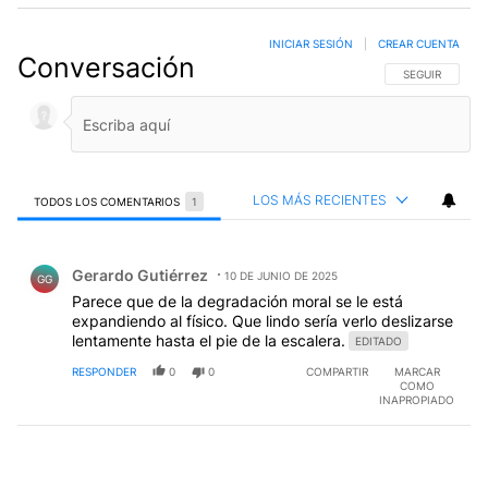
INICIAR SESIÓN
|
CREAR CUENTA
Conversación
SIGA ESTA CO
SEGUIR
LOS MÁS RECIENTES
TODOS LOS COMENTARIOS
1
Todos los comentarios
Comentario de Gerardo Gutiérrez.
Gerardo Gutiérrez
10 DE JUNIO DE 2025
GG
Parece que de la degradación moral se le está
expandiendo al físico. Que lindo sería verlo deslizarse
lentamente hasta el pie de la escalera.
EDITADO
RESPONDER
0
0
COMPARTIR
MARCAR
COMO
INAPROPIADO