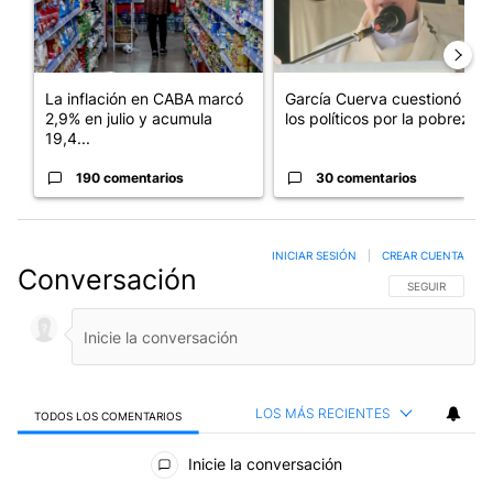
La inflación en CABA marcó
García Cuerva cuestionó a
2,9% en julio y acumula
los políticos por la pobreza
19,4...
190 comentarios
30 comentarios
INICIAR SESIÓN
|
CREAR CUENTA
Conversación
SIGA ESTA CO
SEGUIR
LOS MÁS RECIENTES
TODOS LOS COMENTARIOS
Todos los comentarios
Inicie la conversación