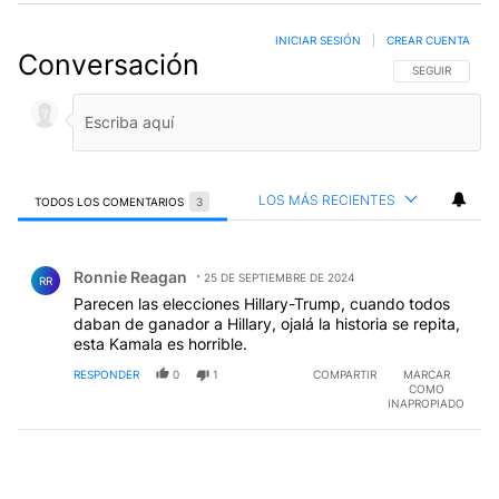
INICIAR SESIÓN
|
CREAR CUENTA
Conversación
SIGA ESTA CO
SEGUIR
LOS MÁS RECIENTES
TODOS LOS COMENTARIOS
3
Todos los comentarios
Comentario de Ronnie Reagan.
Ronnie Reagan
25 DE SEPTIEMBRE DE 2024
RR
Parecen las elecciones Hillary-Trump, cuando todos
daban de ganador a Hillary, ojalá la historia se repita,
esta Kamala es horrible.
RESPONDER
0
1
COMPARTIR
MARCAR
COMO
INAPROPIADO