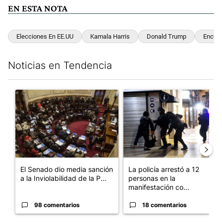
EN ESTA NOTA
Elecciones En EE.UU
Kamala Harris
Donald Trump
Encue
Noticias en Tendencia
Este listado muestra los artículos con más comentarios en los últim
Un artículo de tendencia con el título "El Senado dio media san
Un artículo de tendencia con e
El Senado dio media sanción
La policía arrestó a 12
a la Inviolabilidad de la P...
personas en la
manifestación co...
98 comentarios
18 comentarios