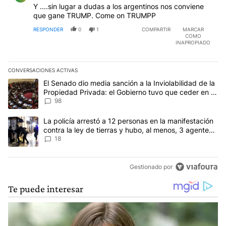
Y ....sin lugar a dudas a los argentinos nos conviene
que gane TRUMP. Come on TRUMPP
RESPONDER
0
1
COMPARTIR
MARCAR
COMO
INAPROPIADO
CONVERSACIONES ACTIVAS
Este listado muestra los artículos con más comentarios en los últim
Un artículo de tendencia con el título "El Senado dio media sanci
El Senado dio media sanción a la Inviolabilidad de la
Propiedad Privada: el Gobierno tuvo que ceder en la
Ley del Manejo del Fuego
98
Un artículo de tendencia con el título "La policía arrestó a 12 per
La policía arrestó a 12 personas en la manifestación
contra la ley de tierras y hubo, al menos, 3 agentes
heridos
18
Gestionado por