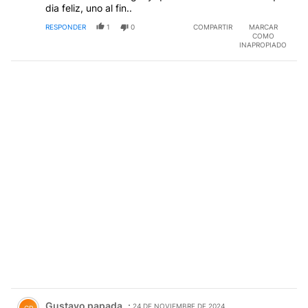
dia feliz, uno al fin..
RESPONDER
1
0
COMPARTIR
MARCAR
COMO
INAPROPIADO
Comentario de Gustavo papada.
Gustavo papada
24 DE NOVIEMBRE DE 2024
GP