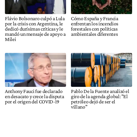
Flávio Bolsonaro culpó a Lula
Cómo España y Francia
por la crisis con Argentina, le
enfrentan los incendios
dedicó durísimas críticas y le
forestales con políticas
mandó un mensaje de apoyo a
ambientales diferentes
Milei
Anthony Fauci fue declarado
Pablo De la Fuente analizó el
en desacato y crece la disputa
giro de la agenda global: "El
por el origen del COVID-19
petróleo dejó de ser el
villano"