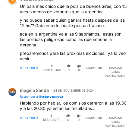
Un pais mas chico que la pcia de buenos aires, con 15
veces menos de votantes que la argentina
y no puede saber quien ganara hasta despues de las
12 hs.'? Gobierno de lacalle pou un fracaso.
aca en la argentina ya a las 9 sabriamos., estas son
las politicas peligrosas como las que impone la
derecha
preparemonos para las proximas elcciones., ya lo veo
venir.
2
RESPONDER
COMPARTIR
MARCAR
RESPUESTAS
0
0
COMO
INAPROPIADO
Respuesta de magela Sande.
magela Sande
24 DE NOVIEMBRE DE 2024
MS
Responder a
Gustavo papada
Hablando por hablar, los comisios cerraron a las 19.30
y a las 20.30 ya estan los resultados...
1
RESPONDER
COMPARTIR
MARCAR
RESPUESTA
0
0
COMO
INAPROPIADO