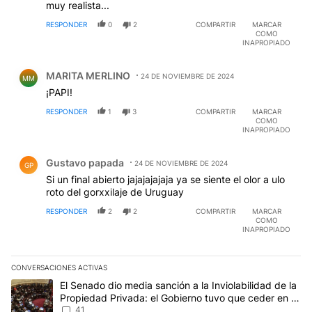
muy realista...
RESPONDER
0
2
COMPARTIR
MARCAR
COMO
INAPROPIADO
Comentario de MARITA MERLINO.
MARITA MERLINO
24 DE NOVIEMBRE DE 2024
MM
¡PAPI!
RESPONDER
1
3
COMPARTIR
MARCAR
COMO
INAPROPIADO
Comentario de Gustavo papada.
Gustavo papada
24 DE NOVIEMBRE DE 2024
GP
Si un final abierto jajajajajaja ya se siente el olor a ulo
roto del gorxxilaje de Uruguay
RESPONDER
2
2
COMPARTIR
MARCAR
COMO
INAPROPIADO
CONVERSACIONES ACTIVAS
Este listado muestra los artículos con más comentarios en los últim
Un artículo de tendencia con el título "El Senado dio media sanció
El Senado dio media sanción a la Inviolabilidad de la
Propiedad Privada: el Gobierno tuvo que ceder en la
Ley del Manejo del Fuego
41