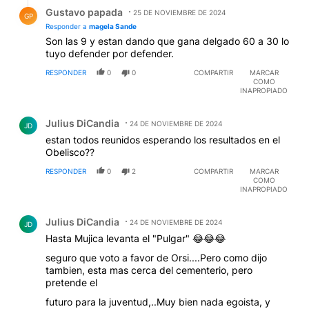
Respuesta de Gustavo papada.
Gustavo papada
25 DE NOVIEMBRE DE 2024
GP
Responder a
magela Sande
Son las 9 y estan dando que gana delgado 60 a 30 lo
tuyo defender por defender.
RESPONDER
0
0
COMPARTIR
MARCAR
COMO
INAPROPIADO
Comentario de Julius DiCandia.
Julius DiCandia
24 DE NOVIEMBRE DE 2024
JD
estan todos reunidos esperando los resultados en el
Obelisco??
RESPONDER
0
2
COMPARTIR
MARCAR
COMO
INAPROPIADO
Comentario de Julius DiCandia.
Julius DiCandia
24 DE NOVIEMBRE DE 2024
JD
Hasta Mujica levanta el "Pulgar" 😂😂😂
seguro que voto a favor de Orsi....Pero como dijo
tambien, esta mas cerca del cementerio, pero
pretende el
futuro para la juventud,..Muy bien nada egoista, y