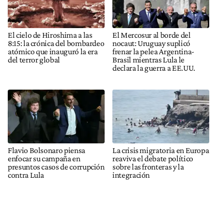
El cielo de Hiroshima a las
El Mercosur al borde del
8:15: la crónica del bombardeo
nocaut: Uruguay suplicó
atómico que inauguró la era
frenar la pelea Argentina-
del terror global
Brasil mientras Lula le
declara la guerra a EE.UU.
Flavio Bolsonaro piensa
La crisis migratoria en Europa
enfocar su campaña en
reaviva el debate político
presuntos casos de corrupción
sobre las fronteras y la
contra Lula
integración