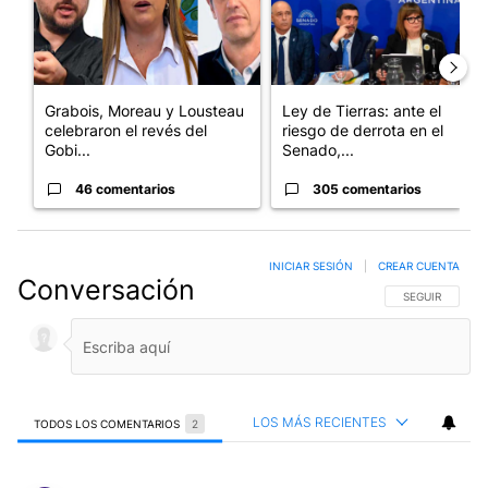
Grabois, Moreau y Lousteau
Ley de Tierras: ante el
celebraron el revés del
riesgo de derrota en el
Gobi...
Senado,...
46 comentarios
305 comentarios
INICIAR SESIÓN
|
CREAR CUENTA
Conversación
SIGA ESTA CO
SEGUIR
LOS MÁS RECIENTES
TODOS LOS COMENTARIOS
2
Todos los comentarios
Comentario de bill gates.