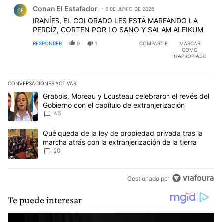
Comentario de Conan El Estafador.
Conan El Estafador
6 DE JUNIO DE 2026
CE
IRANÍES, EL COLORADO LES ESTÁ MAREANDO LA
PERDÍZ, CORTEN POR LO SANO Y SALAM ALEIKUM
RESPONDER
0
1
COMPARTIR
MARCAR
COMO
INAPROPIADO
CONVERSACIONES ACTIVAS
Este listado muestra los artículos con más comentarios en los últim
Un artículo de tendencia con el título "Grabois, Moreau y Lousteau
Grabois, Moreau y Lousteau celebraron el revés del
Gobierno con el capítulo de extranjerización
46
Un artículo de tendencia con el título "Qué queda de la ley de pro
Qué queda de la ley de propiedad privada tras la
marcha atrás con la extranjerización de la tierra
20
Gestionado por