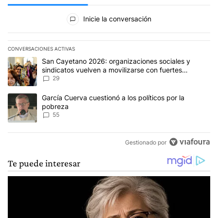
Todos los comentarios
Inicie la conversación
CONVERSACIONES ACTIVAS
Este listado muestra los artículos con más comentarios en los últim
Un artículo de tendencia con el título "San Cayetano 2026: organi
San Cayetano 2026: organizaciones sociales y
sindicatos vuelven a movilizarse con fuertes
reclamos al Gobierno
29
Un artículo de tendencia con el título "García Cuerva cuestionó a 
García Cuerva cuestionó a los políticos por la
pobreza
55
Gestionado por