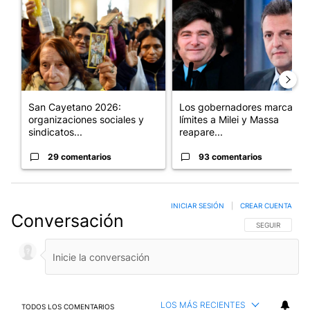
Un artículo de tendencia con el título "San Cayetano 2026: orga
Un artículo de tendencia con e
San Cayetano 2026:
Los gobernadores marcan
organizaciones sociales y
límites a Milei y Massa
sindicatos...
reapare...
29 comentarios
93 comentarios
INICIAR SESIÓN
|
CREAR CUENTA
Conversación
SIGA ESTA CO
SEGUIR
LOS MÁS RECIENTES
TODOS LOS COMENTARIOS