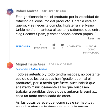
Todos los comentarios
Comentario de Rafael Andres.
Rafael Andres
3 DE JUNIO DE 2026
RA
Esta gestionando mal el producto por la velocidad de
rotacion del consumo del producto. Ucrania esta en
guerra, y se necesita comida. Inglaterra y el Reino
Unido no tiran manteca al techo, y sabemos que entre
elegir comer Spam, y comer papas comen papas. El
aliado de la produccion es el Banco Europa, La Garde
Leer mas
esta al mando y es quien debe financiar el consumo
1
del producto, aumento la velocidad de produccion de
RESPONDER
COMPARTIR
MARCAR
RESPUESTA
0
0
COMO
papas, muy bien, ahora debe lograr que llegue el
INAPROPIADO
consumo, no tiene porque desacerse de las papas
como comida. Esperemos que no se produzca
Respuesta de Miguel Insua Area.
desperdicio de alimentos.
Miguel Insua Area
3 DE JUNIO DE 2026
MI
Responder a
Rafael Andres
Todo es auténtico y todo tendrá matices, no obstante
eso de que los europeos han "gestionado mal el
producto", por la razón que fuere, pues habría que
analizarlo minuciosamente salvo que buscasen
trabajar a pérdidas desde que plantaron la semilla...
cosa un tanto complicada de creer.
Así las cosas parece que, como suele ser habitual,
mandó la oferta y la demanda que, a la postre,