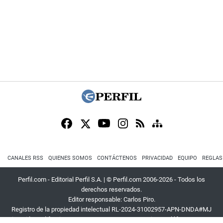
CANALES RSS
QUIENES SOMOS
CONTÁCTENOS
PRIVACIDAD
EQUIPO
REGLAS
Perfil.com - Editorial Perfil S.A.
| © Perfil.com 2006-2026 - Todos los
derechos reservados.
Editor responsable: Carlos Piro.
Registro de la propiedad intelectual RL-2024-31002957-APN-DNDA#MJ
Dirección:
California 2715
,
C1289ABI
,
CABA, Argentina
| Teléfono:
+54 9 11